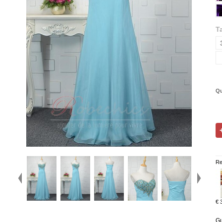
Ta
Qu
Re
€ 
Gu