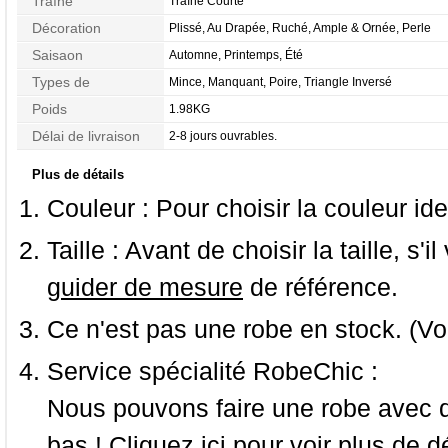
Traîne
Traîne Courte
Décoration
Plissé, Au Drapée, Ruché, Ample & Ornée, Perle
Saisaon
Automne, Printemps, Été
Types de
Mince, Manquant, Poire, Triangle Inversé
Morphologie
Poids
1.98KG
Délai de livraison
2-8 jours ouvrables.
Plus de détails
Couleur :
Pour choisir la couleur ide
Taille :
Avant de choisir la taille, s'i
guider de mesure
de référence.
Ce n'est pas une robe en stock. (Vo
Service spécialité RobeChic :
Nous pouvons faire une robe avec d
bas ! Cliquez ici pour voir
plus de dé