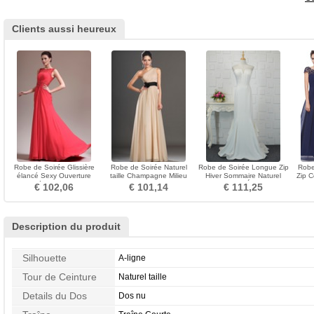
Clients aussi heureux
Robe de Soirée Glissière
Robe de Soirée Naturel
Robe de Soirée Longue Zip
Robe
élancé Sexy Ouverture
taille Champagne Milieu
Hiver Sommaire Naturel
Zip C
Latérale Exclusif
Sans Manches Chapelle
taille Satin Élastique
Au
€ 102,06
€ 101,14
€ 111,25
Description du produit
Silhouette
A-ligne
Tour de Ceinture
Naturel taille
Details du Dos
Dos nu