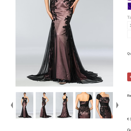
Ta
Qu
Re
€ 
Gu