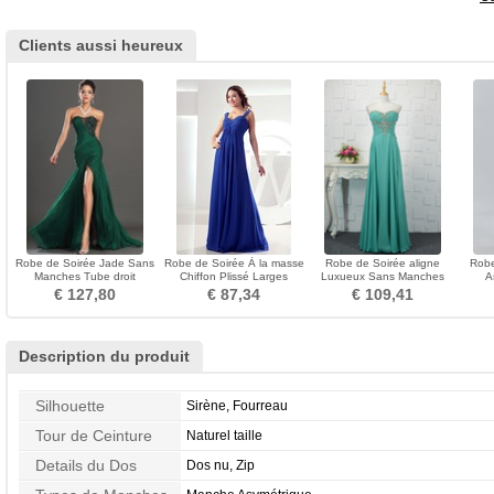
Clients aussi heureux
Robe de Soirée Jade Sans
Robe de Soirée À la masse
Robe de Soirée aligne
Robe
Manches Tube droit
Chiffon Plissé Larges
Luxueux Sans Manches
A
Glamour Chiffon Zip
Bretelles Sans Manches
Train de petit Naturel taille
Mouss
€ 127,80
€ 87,34
€ 109,41
Description du produit
Silhouette
Sirène, Fourreau
Tour de Ceinture
Naturel taille
Details du Dos
Dos nu, Zip