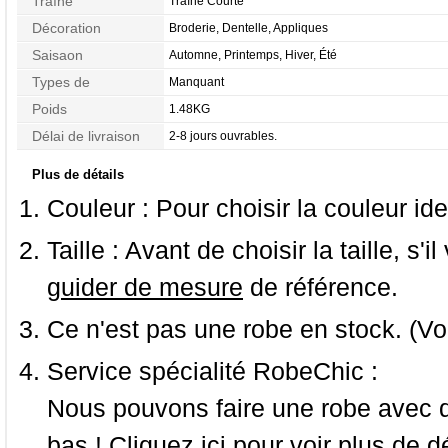
Traîne
Traîne Courte
Décoration
Broderie, Dentelle, Appliques
Saisaon
Automne, Printemps, Hiver, Été
Types de
Manquant
Morphologie
Poids
1.48KG
Délai de livraison
2-8 jours ouvrables.
Plus de détails
Couleur :
Pour choisir la couleur ide
Taille :
Avant de choisir la taille, s'i
guider de mesure
de référence.
Ce n'est pas une robe en stock. (Vo
Service spécialité RobeChic :
Nous pouvons faire une robe avec d
bas ! Cliquez ici pour voir
plus de dé