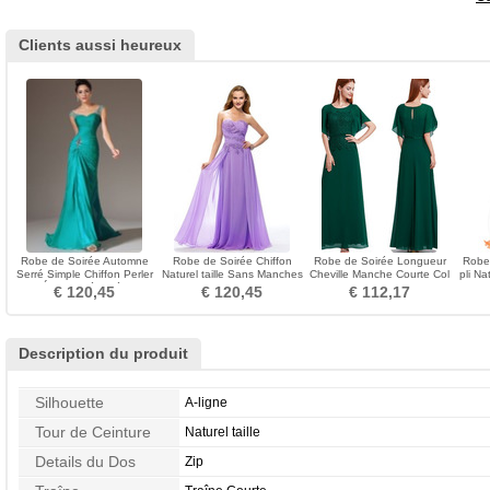
Clients aussi heureux
Robe de Soirée Automne
Robe de Soirée Chiffon
Robe de Soirée Longueur
Robe
Serré Simple Chiffon Perler
Naturel taille Sans Manches
Cheville Manche Courte Col
pli Na
Épaule Dégagée
a ligne Broderie
ras du Cou
€ 120,45
€ 120,45
€ 112,17
Description du produit
Silhouette
A-ligne
Tour de Ceinture
Naturel taille
Details du Dos
Zip