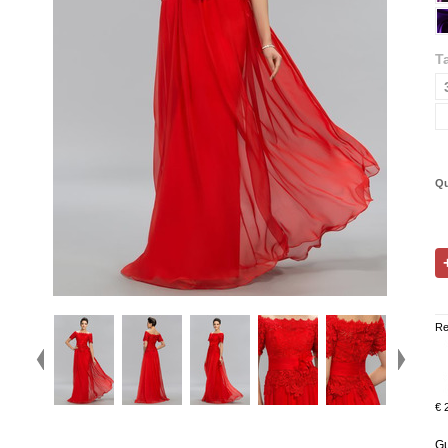
Ta
Qu
Re
€ 
Gu