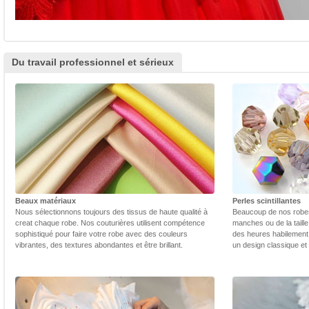
Du travail professionnel et sérieux
Beaux matériaux
Perles scintillantes
Nous sélectionnons toujours des tissus de haute qualité à
Beaucoup de nos robes 
creat chaque robe. Nos couturières utilisent compétence
manches ou de la taill
sophistiqué pour faire votre robe avec des couleurs
des heures habilement 
vibrantes, des textures abondantes et être brillant.
un design classique et