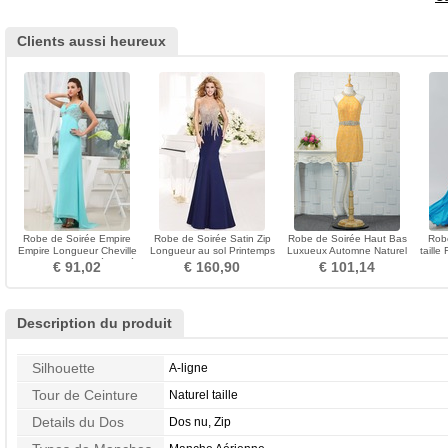
Clients aussi heureux
Robe de Soirée Empire
Robe de Soirée Satin Zip
Robe de Soirée Haut Bas
Robe
Empire Longueur Cheville
Longueur au sol Printemps
Luxueux Automne Naturel
taille
Sans Manches Décolleté
Sans Ceinture
taille Sans Manches
Lo
€ 91,02
€ 160,90
€ 101,14
Dans le Dos
Description du produit
Silhouette
A-ligne
Tour de Ceinture
Naturel taille
Details du Dos
Dos nu, Zip