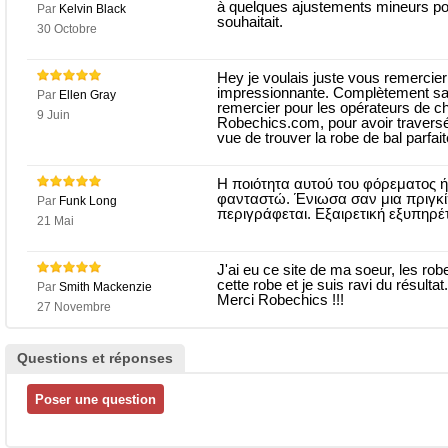
à quelques ajustements mineurs pou
Par
Kelvin Black
souhaitait.
30 Octobre
Hey je voulais juste vous remercier 
impressionnante. Complètement sat
Par
Ellen Gray
remercier pour les opérateurs de chat
9 Juin
Robechics.com, pour avoir traversé 
vue de trouver la robe de bal parfai
Η ποιότητα αυτού του φόρεματος 
φανταστώ. Ένιωσα σαν μια πριγκί
Par
Funk Long
περιγράφεται. Εξαιρετική εξυπηρέ
21 Mai
J'ai eu ce site de ma soeur, les rob
cette robe et je suis ravi du résulta
Par
Smith Mackenzie
Merci Robechics !!!
27 Novembre
Questions et réponses