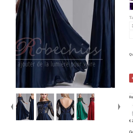
Ta
Qu
Re
€ 
Gu