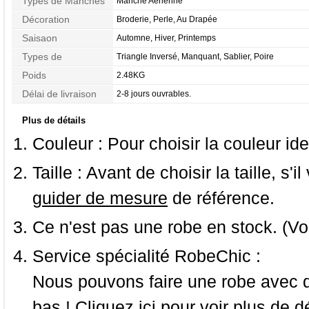
Types de Manches
Manche Aérienne
Décoration
Broderie, Perle, Au Drapée
Saisaon
Automne, Hiver, Printemps
Types de
Triangle Inversé, Manquant, Sablier, Poire
Morphologie
Poids
2.48KG
Délai de livraison
2-8 jours ouvrables.
Plus de détails
Couleur :
Pour choisir la couleur ide
Taille :
Avant de choisir la taille, s'i
guider de mesure
de référence.
Ce n'est pas une robe en stock. (Vo
Service spécialité RobeChic :
Nous pouvons faire une robe avec d
bas ! Cliquez ici pour voir
plus de dé