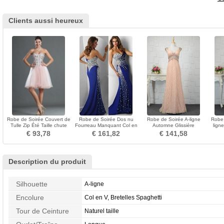
Clients aussi heureux
Robe de Soirée Couvert de
Robe de Soirée Dos nu
Robe de Soirée A-ligne
Robe 
Tulle Zip Été Taille chute
Fourreau Manquant Col en
Automne Glissière
lign
Manquant
Cœur Perle Chiffon
Rectangulaire Col en V
€ 93,78
€ 161,82
€ 141,58
Description du produit
Silhouette
A-ligne
Encolure
Col en V, Bretelles Spaghetti
Tour de Ceinture
Naturel taille