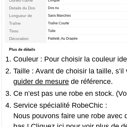
Ourlet/Traîne
Longue
Details du Dos
Dos nu
Longueur de
Sans Manches
Manches
Traîne
Traîne Courte
Tissu
Tulle
Décoration
Pailleté, Au Drapée
Plus de détails
Couleur :
Pour choisir la couleur ide
Taille :
Avant de choisir la taille, s'i
guider de mesure
de référence.
Ce n'est pas une robe en stock. (Vo
Service spécialité RobeChic :
Nous pouvons faire une robe avec d
bas ! Cliquez ici pour voir
plus de dé