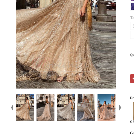
Ta
Qu
Re
€ 
Gu