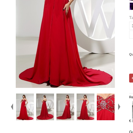
Ta
Qu
Re
€ 
Gu