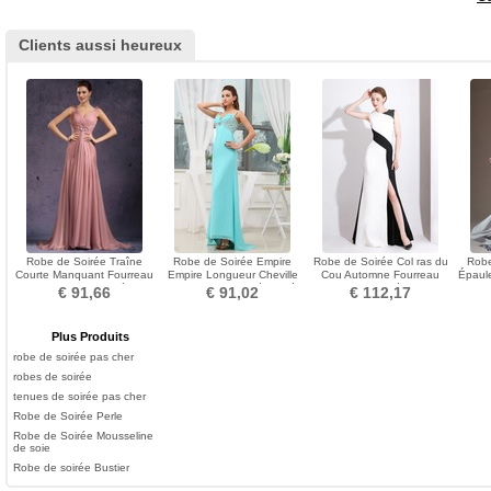
Clients aussi heureux
Robe de Soirée Traîne
Robe de Soirée Empire
Robe de Soirée Col ras du
Robe
Courte Manquant Fourreau
Empire Longueur Cheville
Cou Automne Fourreau
Épaule
pli Empire Plissé
Sans Manches Décolleté
Fermeture éclair
€ 91,66
€ 91,02
€ 112,17
Dans le Dos
Plus Produits
robe de soirée pas cher
robes de soirée
tenues de soirée pas cher
Robe de Soirée Perle
Robe de Soirée Mousseline
de soie
Robe de soirée Bustier