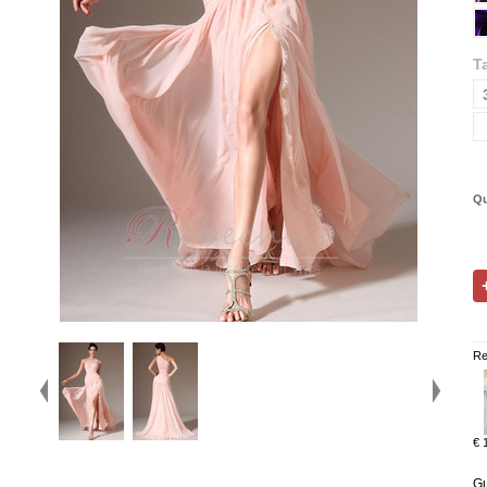
Ta
Qu
Re
€ 
Gu