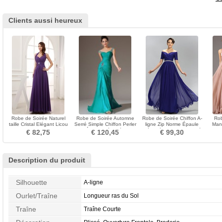
Clients aussi heureux
Robe de Soirée Naturel
Robe de Soirée Automne
Robe de Soirée Chiffon A-
Rob
taille Cristal Elégant Licou
Serré Simple Chiffon Perler
ligne Zip Norme Épaule
Manc
Chiffon Norme
Épaule Dégagée
Dégagée Fourreau plissé
mas
€ 82,75
€ 120,45
€ 99,30
Description du produit
Silhouette
A-ligne
Ourlet/Traîne
Longueur ras du Sol
Traîne
Traîne Courte