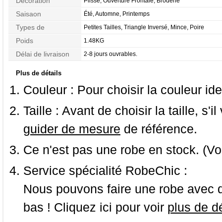
Décoration
Plissé, Ouverture Frontale, Broderie
Saisaon
Été, Automne, Printemps
Types de
Petites Tailles, Triangle Inversé, Mince, Poire
Morphologie
Poids
1.48KG
Délai de livraison
2-8 jours ouvrables.
Plus de détails
Couleur :
Pour choisir la couleur ide
Taille :
Avant de choisir la taille, s'i
guider de mesure
de référence.
Ce n'est pas une robe en stock. (Vo
Service spécialité RobeChic :
Nous pouvons faire une robe avec d
bas ! Cliquez ici pour voir
plus de dé