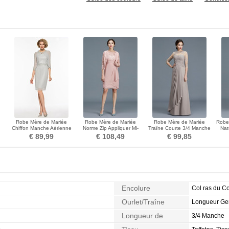
Robe Mère de Mariée
Robe Mère de Mariée
Robe Mère de Mariée
Robe
Chiffon Manche Aérienne
Norme Zip Appliquer Mi-
Traîne Courte 3/4 Manche
Nat
le
Norme Glissière Chic
longues Luxueux A-ligne
Naturel taille Perle
€ 89,99
€ 108,49
€ 99,85
Encolure
Col ras du C
Ourlet/Traîne
Longueur G
Longueur de
3/4 Manche
Manches