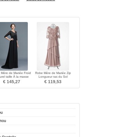
 Mère de Mariée Froid
Robe Mère de Mariée Zip
urel taille À la masse
Longueur ras du Sol
Manche de T-shirt
Dramatique A-ligne Col rond
€ 145,27
€ 119,53
ou
enou