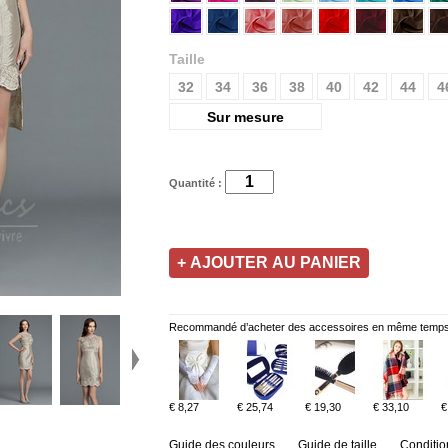
Taille
32
34
36
38
40
42
44
4
Sur mesure
Quantité :
Recommandé d’acheter des accessoires en même temps
€ 8,27
€ 25,74
€ 19,30
€ 33,10
€
Guide des couleurs
Guide de taille
Conditio