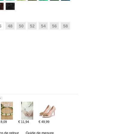
6
48
50
52
54
56
58
 :
 8,09
€ 11,94
€ 49,99
ns de retour
Guide de mesure