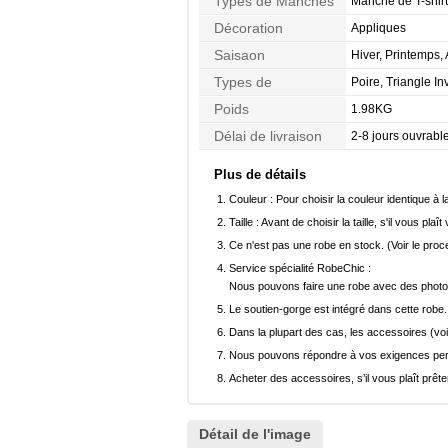
Types de Manches
Manche de T-shirt
Décoration
Appliques
Saisaon
Hiver, Printemps
Types de
Poire, Triangle I
Morphologie
Poids
1.98KG
Délai de livraison
2-8 jours ouvrabl
Plus de détails
Couleur :
Pour choisir la couleur identique à l
Taille :
Avant de choisir la taille, s'il vous plaît
Ce n'est pas une robe en stock. (Voir le pro
Service spécialité RobeChic :
Nous pouvons faire une robe avec des photos 
Le soutien-gorge est intégré dans cette robe.
Dans la plupart des cas, les accessoires (voi
Nous pouvons répondre à vos exigences pers
Acheter des accessoires, s’il vous plaît prêter
Détail de l'image