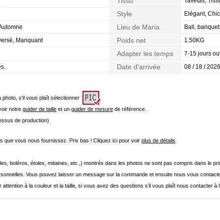
Tissu
Taffetas, Tis
Style
Elégant, Chic
Lieu de Maria
, Automne
Ball, banque
Poids net
nversé, Manquant
1.50KG
Adapter les temps
7-15 jours ou
Date d'arrivée
es.
08 / 18 / 2026
a photo, s'il vous plaît sélectionner
 voir notre
guider de taille
et un
guider de mesure
de référence.
cessus de production)
que vous nous fournissez. Prix bas ! Cliquez ici pour voir
plus de détails
.
les, boléros, étoles, mitaines, etc.,) montrés dans les photos ne sont pas compris dans le p
onnelles. Vous pouvez laisser un message sur la commande et ensuite nous vous contacte
 attention à la couleur et la taille, si vous avez des questions s’il vous plaît nous contacter à 