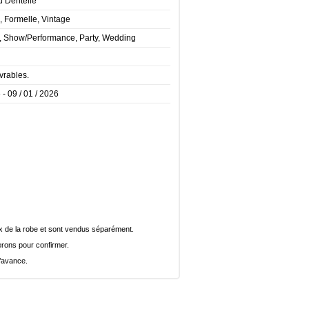
su Dentelle
, Formelle, Vintage
t, Show/Performance, Party, Wedding
vrables.
 - 09 / 01 / 2026
rix de la robe et sont vendus séparément.
rons pour confirmer.
l’avance.