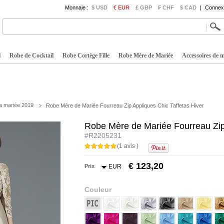
Monnaie :
$ USD
€ EUR
£ GBP
₣ CHF
$ CAD
|
Connexi
l
Robe de Cocktail
Robe Cortège Fille
Robe Mère de Mariée
Accessoires de 
a mariée 2019
Robe Mère de Mariée Fourreau Zip Appliques Chic Taffetas Hiver
Robe Mère de Mariée Fourreau Zip 
#R2205231
(1 avis )
€ 123,20
Prix
EUR
Couleur