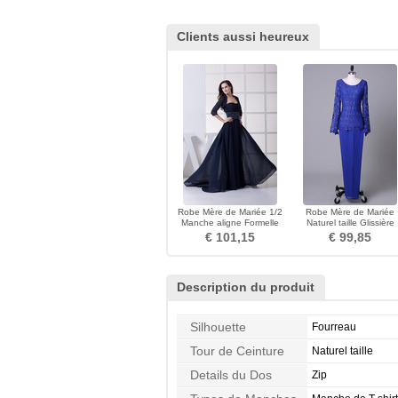
Clients aussi heureux
Robe Mère de Mariée 1/2
Robe Mère de Mariée
Manche aligne Formelle
Naturel taille Glissière
Perle Manquant
Vintage Longueur Chevil
€ 101,15
€ 99,85
Description du produit
Silhouette
Fourreau
Tour de Ceinture
Naturel taille
Details du Dos
Zip