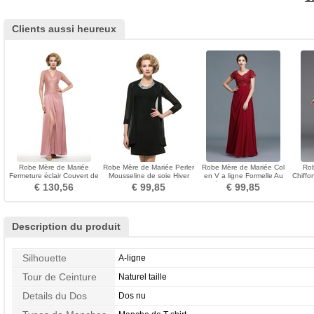
Clients aussi heureux
Robe Mère de Mariée
Robe Mère de Mariée Perler
Robe Mère de Mariée Col
Rob
Fermeture éclair Couvert de
Mousseline de soie Hiver
en V a ligne Formelle Au
Chiffo
Dentelle a ligne
Col ras du Cou
Drapée Couvert de Dentelle
so
€ 130,56
€ 99,85
€ 99,85
Description du produit
Silhouette
A-ligne
Tour de Ceinture
Naturel taille
Details du Dos
Dos nu