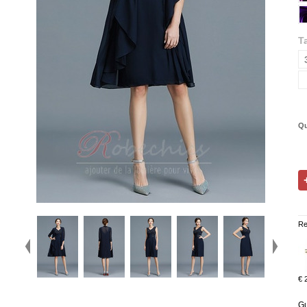
Ta
Qu
Re
€ 
Gu