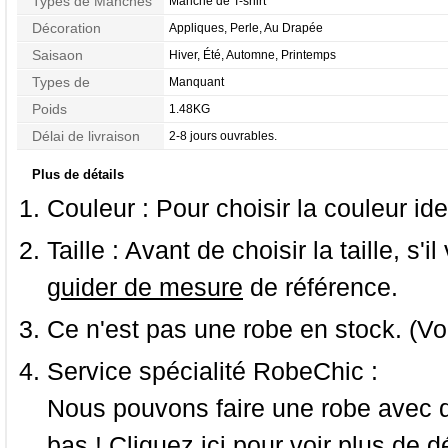
Types de Manches
Manche de T-shirt
Décoration
Appliques, Perle, Au Drapée
Saisaon
Hiver, Été, Automne, Printemps
Types de
Manquant
Morphologie
Poids
1.48KG
Délai de livraison
2-8 jours ouvrables.
Plus de détails
Couleur :
Pour choisir la couleur ide
Taille :
Avant de choisir la taille, s'i
guider de mesure
de référence.
Ce n'est pas une robe en stock. (Vo
Service spécialité RobeChic :
Nous pouvons faire une robe avec d
bas ! Cliquez ici pour voir
plus de dé