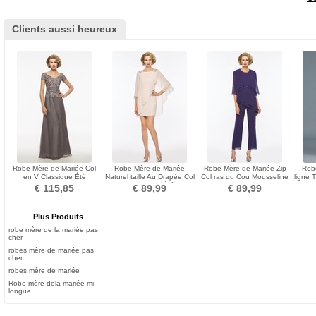
Clients aussi heureux
Robe Mère de Mariée Col
Robe Mère de Mariée
Robe Mère de Mariée Zip
Rob
en V Classique Été
Naturel taille Au Drapée Col
Col ras du Cou Mousseline
ligne 
Manquant a ligne Appliquer
ras du Cou Été
de soie Manche Longue
no
€ 115,85
€ 89,99
€ 89,99
Plus Produits
robe mère de la mariée pas
cher
robes mère de mariée pas
cher
robes mère de mariée
Robe mère dela mariée mi
longue