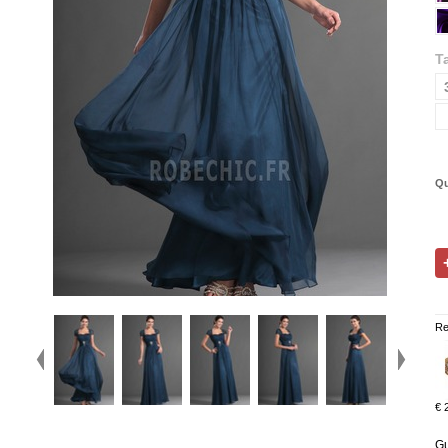
Ta
Qu
Re
€ 
Gu