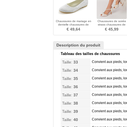
Chaussures de mariage en
Chaussures de soirée
dentelle chaussures de
strass chaussures de
mariage plates pour
mariage sexy bouche d
€ 49,64
€ 45,99
femmes enceintes talons
poisson chaussures de
bas confortables
mariage à talons hauts
sandales à talons
Description du produit
Tableau des tailles de chaussures
Taille:
33
Convient aux pieds, l
Taille:
34
Convient aux pieds, l
Taille:
35
Convient aux pieds, l
Taille:
36
Convient aux pieds, l
Taille:
37
Convient aux pieds, l
Taille:
38
Convient aux pieds, l
Taille:
39
Convient aux pieds, l
Taille:
40
Convient aux pieds, l