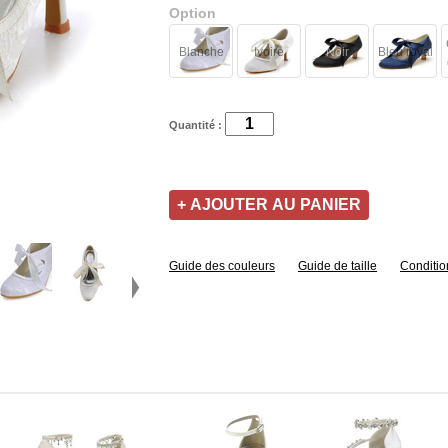
Option
Blanche
Ivoire
Noir
Bleu royal
Quantité :
Guide des couleurs
Guide de taille
Conditio