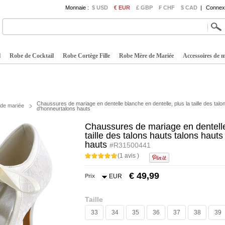
Monnaie :
$ USD
€ EUR
£ GBP
₣ CHF
$ CAD
|
Connexi
l
Robe de Cocktail
Robe Cortège Fille
Robe Mère de Mariée
Accessoires de 
Chaussures de mariage en dentelle blanche en dentelle, plus la taille des talo
de mariée
d'honneurtalons hauts
Chaussures de mariage en dentelle 
taille des talons hauts talons haut
hauts
#R31500441
(1 avis )
€ 49,99
Prix
EUR
Taille
33
34
35
36
37
38
39