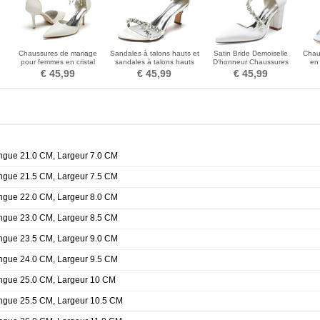
Chaussures de mariage
Sandales à talons hauts et
Satin Bride Demoiselle
Chau
pour femmes en cristal
sandales à talons hauts
D'honneur Chaussures
en
e
paillettes chaussures de
pour femmes
Rose Chaussures De
Chau
€ 45,99
€ 45,99
€ 45,99
mariée mariage talons
Mariage Dîner Soirée
sat
hauts
Performance Talons Hauts
ongue 21.0 CM, Largeur 7.0 CM
ongue 21.5 CM, Largeur 7.5 CM
ongue 22.0 CM, Largeur 8.0 CM
ongue 23.0 CM, Largeur 8.5 CM
ongue 23.5 CM, Largeur 9.0 CM
ongue 24.0 CM, Largeur 9.5 CM
ongue 25.0 CM, Largeur 10 CM
ongue 25.5 CM, Largeur 10.5 CM