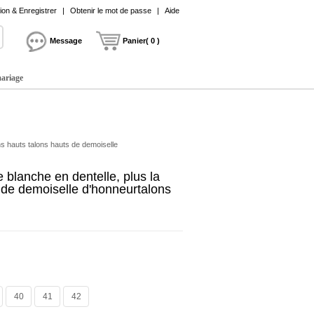
on & Enregistrer
|
Obtenir le mot de passe
|
Aide
Message
Panier( 0 )
mariage
ns hauts talons hauts de demoiselle
blanche en dentelle, plus la
s de demoiselle d'honneurtalons
40
41
42