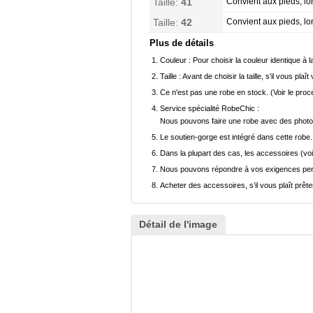
Taille:
41
Convient aux pieds, l
Taille:
42
Convient aux pieds, l
Plus de détails
Couleur :
Pour choisir la couleur identique à l
Taille :
Avant de choisir la taille, s'il vous plaît
Ce n'est pas une robe en stock. (Voir le pro
Service spécialité RobeChic :
Nous pouvons faire une robe avec des photos 
Le soutien-gorge est intégré dans cette robe.
Dans la plupart des cas, les accessoires (voi
Nous pouvons répondre à vos exigences pers
Acheter des accessoires, s’il vous plaît prêter
Détail de l'image