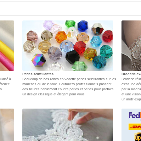
Perles scintillantes
Broderie ex
ualité à
Beaucoup de nos robes en vedette perles scintillantes sur les
Broderie réin
pétence
manches ou de la taille. Couturiers professionnels passent
c'est une dé
rs
des heures habilement coudre perles et perles pour parfaire
par la machi
un design classique et élégant pour vous.
et une vision
un motif exq