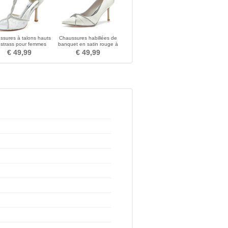
ssures à talons hauts
Chaussures habillées de
 strass pour femmes
banquet en satin rouge à
ssures de banquet en
talons aiguilles pointus
€ 49,99
€ 49,99
in Sandales à talons
aiguilles