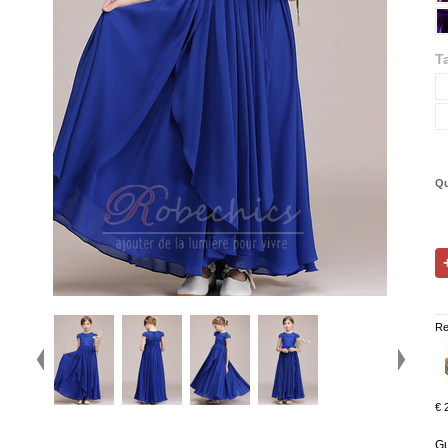
Ta
Qu
Re
€ 
Gu