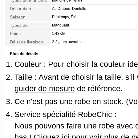
Types de Manches
Manche de T-shirt
Décoration
Au Drapée, Dentelle
Saisaon
Printemps, Été
Types de
Manquant
Morphologie
Poids
1.48KG
Délai de livraison
2-8 jours ouvrables.
Plus de détails
Couleur :
Pour choisir la couleur ide
Taille :
Avant de choisir la taille, s'i
guider de mesure
de référence.
Ce n'est pas une robe en stock. (Vo
Service spécialité RobeChic :
Nous pouvons faire une robe avec d
bas ! Cliquez ici pour voir
plus de dé