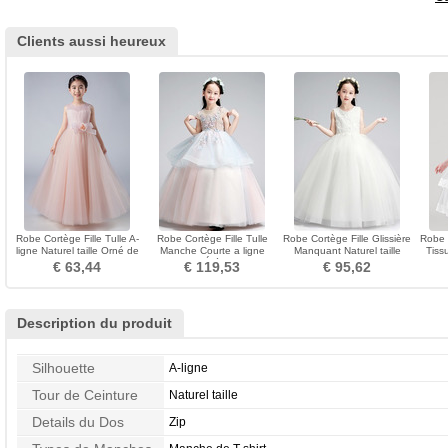
Clients aussi heureux
Robe Cortège Fille Tulle A-
Robe Cortège Fille Tulle
Robe Cortège Fille Glissière
Robe 
ligne Naturel taille Orné de
Manche Courte a ligne
Manquant Naturel taille
Tiss
Rosette
Appliques Été Col ras du
Balançoire
Che
€ 63,44
€ 119,53
€ 95,62
Cou
Description du produit
Silhouette
A-ligne
Tour de Ceinture
Naturel taille
Details du Dos
Zip