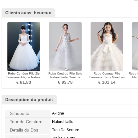
Clients aussi heureux
Robe Cortège Fille Zip
Robe Cortège Fille Soie
Robe Cortège Fille
Robe C
Foisonné A-ligne Naturel
Naturel taille Orné de
Foisonné Sans Manches
Manq
taille Tissu Dentelle
Rosette Zip Automne
Zip Fleurs A-ligne Satin
€ 81,83
€ 93,78
€ 101,14
Description du produit
Silhouette
A-ligne
Tour de Ceinture
Naturel taille
Details du Dos
Trou De Serrure