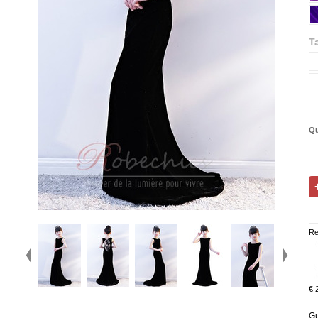
Ta
Qu
Re
€ 
Gu