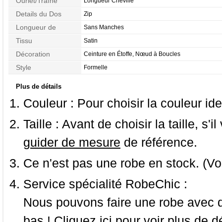
Ourlet/Traîne
Longueur Cheville
Details du Dos
Zip
Longueur de
Sans Manches
Manches
Tissu
Satin
Décoration
Ceinture en Étoffe, Nœud à Boucles
Style
Formelle
Plus de détails
Couleur :
Pour choisir la couleur ide
Taille :
Avant de choisir la taille, s'i
guider de mesure
de référence.
Ce n'est pas une robe en stock. (Vo
Service spécialité RobeChic :
Nous pouvons faire une robe avec d
bas ! Cliquez ici pour voir
plus de dé