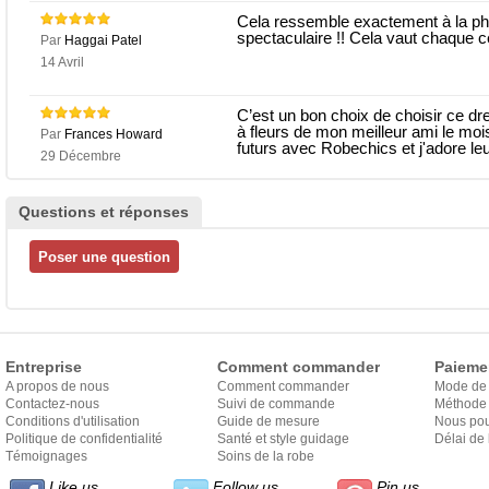
Cela ressemble exactement à la pho
spectaculaire !! Cela vaut chaque 
Par
Haggai Patel
14 Avril
C’est un bon choix de choisir ce dre
à fleurs de mon meilleur ami le moi
Par
Frances Howard
futurs avec Robechics et j'adore le
29 Décembre
Questions et réponses
Entreprise
Comment commander
Paieme
A propos de nous
Comment commander
Mode de
Contactez-nous
Suivi de commande
Méthode 
Conditions d'utilisation
Guide de mesure
Nous pou
Politique de confidentialité
Santé et style guidage
Délai de 
Témoignages
Soins de la robe
Like us
Follow us
Pin us