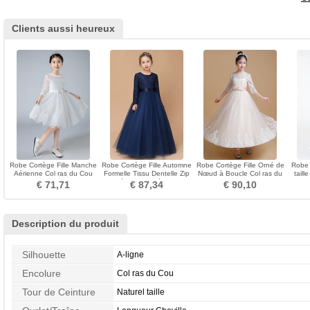
Clients aussi heureux
Robe Cortège Fille Manche
Robe Cortège Fille Automne
Robe Cortège Fille Orné de
Robe 
Aérienne Col ras du Cou
Formelle Tissu Dentelle Zip
Nœud à Boucle Col ras du
taill
Naturel taille
Orné de Nœud à Boucle
Cou Longueur ras du Sol
L
€ 71,71
€ 87,34
€ 90,10
Description du produit
Silhouette
A-ligne
Encolure
Col ras du Cou
Tour de Ceinture
Naturel taille