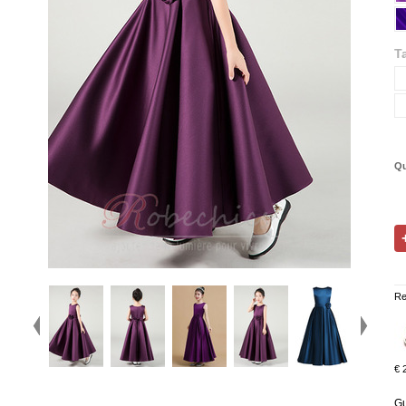
Ta
Qu
Re
€ 
Gu