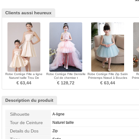
Clients aussi heureux
Robe Cortège Fille a ligne
Robe Cortège Fille Dentelle
Robe Cortège Fille Zip Satin
R
Naturel taille Trou De
Col de chemise t
Printemps Nœud à Boucles
Prin
Serrure Manquant
Asymétrique Naturel taille
Manquant
ras du
€ 63,44
€ 128,72
€ 63,44
Description du produit
Silhouette
A-ligne
Tour de Ceinture
Naturel taille
Details du Dos
Zip