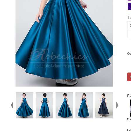
Ta
Qu
Re
€ 
Gu