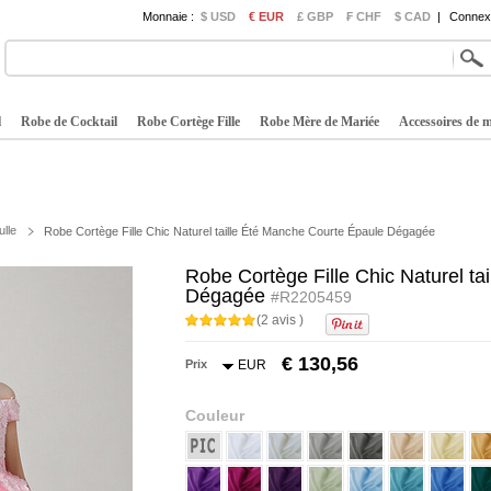
Monnaie :
$ USD
€ EUR
£ GBP
₣ CHF
$ CAD
|
Connexi
l
Robe de Cocktail
Robe Cortège Fille
Robe Mère de Mariée
Accessoires de 
ulle
Robe Cortège Fille Chic Naturel taille Été Manche Courte Épaule Dégagée
Robe Cortège Fille Chic Naturel t
Dégagée
#R2205459
(2 avis )
€ 130,56
Prix
EUR
Couleur