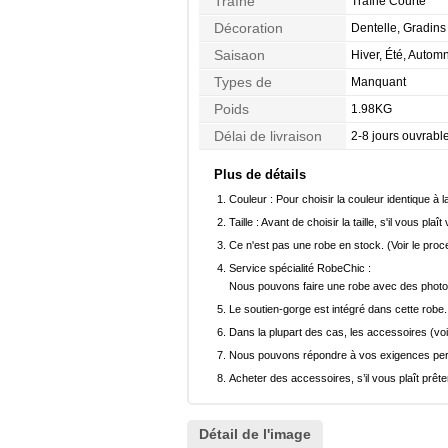
Traîne
Traîne Courte
Décoration
Dentelle, Gradins
Saisaon
Hiver, Été, Autom
Types de
Manquant
Morphologie
Poids
1.98KG
Délai de livraison
2-8 jours ouvrabl
Plus de détails
Couleur :
Pour choisir la couleur identique à l
Taille :
Avant de choisir la taille, s'il vous plaît
Ce n'est pas une robe en stock. (Voir le pro
Service spécialité RobeChic :
Nous pouvons faire une robe avec des photos 
Le soutien-gorge est intégré dans cette robe.
Dans la plupart des cas, les accessoires (voi
Nous pouvons répondre à vos exigences pers
Acheter des accessoires, s’il vous plaît prêter
Détail de l'image