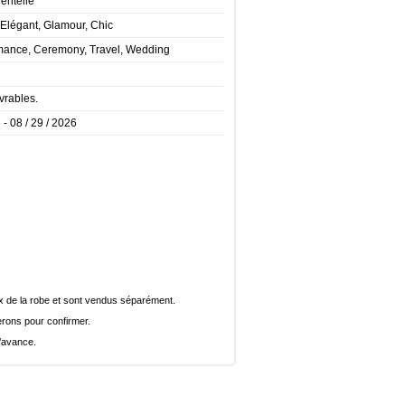
Dentelle
Elégant, Glamour, Chic
ance, Ceremony, Travel, Wedding
vrables.
 - 08 / 29 / 2026
rix de la robe et sont vendus séparément.
rons pour confirmer.
l’avance.