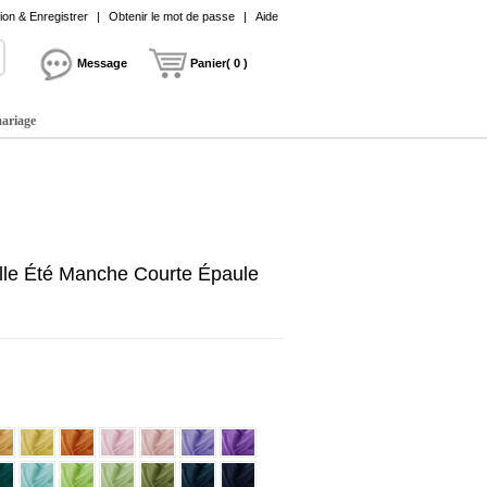
on & Enregistrer
|
Obtenir le mot de passe
|
Aide
Message
Panier( 0 )
mariage
aille Été Manche Courte Épaule