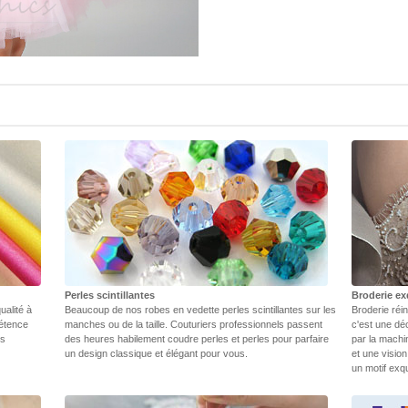
Perles scintillantes
Broderie ex
ualité à
Beaucoup de nos robes en vedette perles scintillantes sur les
Broderie réin
pétence
manches ou de la taille. Couturiers professionnels passent
c'est une dé
rs
des heures habilement coudre perles et perles pour parfaire
par la machi
un design classique et élégant pour vous.
et une vision
un motif exq