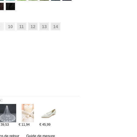
9
10
11
12
13
14
 :
 39,53
€ 11,94
€ 45,99
ns de retour
Guide de mesure