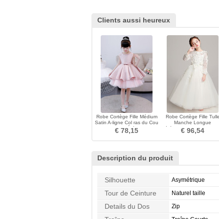
Clients aussi heureux
Robe Cortège Fille Médium
Robe Cortège Fille Tull
Satin A-ligne Col ras du Cou
Manche Longue
Zip Été
Cérémonial Zip Naturel tai
€ 78,15
€ 96,54
Description du produit
Silhouette
Asymétrique
Tour de Ceinture
Naturel taille
Details du Dos
Zip