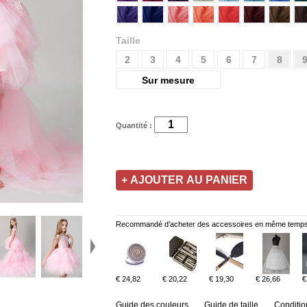
Taille
2
3
4
5
6
7
8
Sur mesure
Quantité :
Recommandé d’acheter des accessoires en même temps
€ 24,82
€ 20,22
€ 19,30
€ 26,66
€
Guide des couleurs
Guide de taille
Conditio