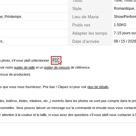
Tissu
Tulle, Tissu 
Style
Romantique, 
Lieu de Maria
ne, Printemps
Show/Perform
Poids net
1.50KG
Adapter les temps
7-15 jours ou
Date d'arrivée
es.
08 / 15 / 2026
a photo, s'il vous plaît sélectionner
 voir notre
guider de taille
et un
guider de mesure
de référence.
cessus de production)
que vous nous fournissez. Prix bas ! Cliquez ici pour voir
plus de détails
.
les, boléros, étoles, mitaines, etc.,) montrés dans les photos ne sont pas compris dans le p
onnelles. Vous pouvez laisser un message sur la commande et ensuite nous vous contacte
 attention à la couleur et la taille, si vous avez des questions s’il vous plaît nous contacter à 