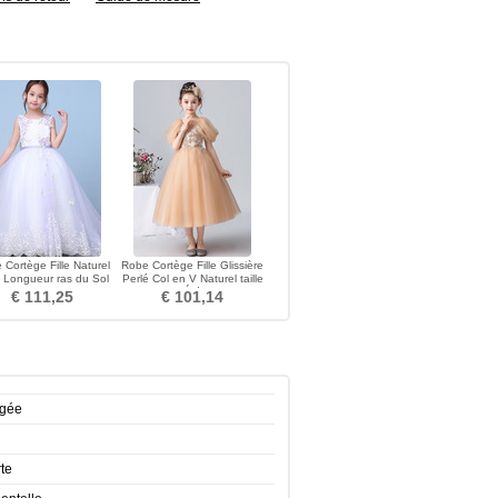
 Cortège Fille Naturel
Robe Cortège Fille Glissière
le Longueur ras du Sol
Perlé Col en V Naturel taille
Manquant
Été
€ 111,25
€ 101,14
agée
te