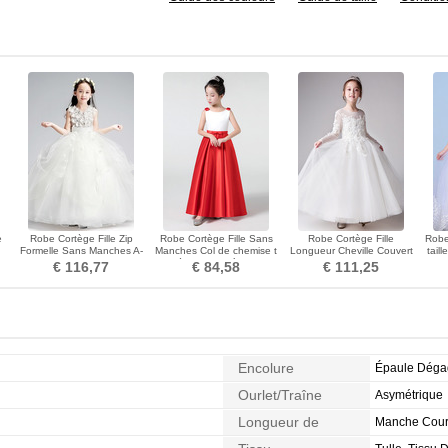
e
Robe Cortège Fille Zip
Robe Cortège Fille Sans
Robe Cortège Fille
Robe
Formelle Sans Manches A-
Manches Col de chemise t
Longueur Cheville Couvert
tail
lle
ligne Longueur Cheville
Orné de Nœud à Boucle
de Dentelle A-ligne
€ 116,77
€ 84,58
€ 111,25
Encolure
Épaule Dég
Ourlet/Traîne
Asymétrique
Longueur de
Manche Cour
Manches