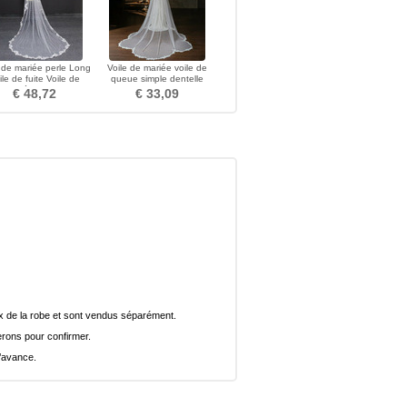
 de mariée perle Long
Voile de mariée voile de
ile de fuite Voile de
queue simple dentelle
iage église nuptiale
couvrante voile de mariage
€ 48,72
€ 33,09
rix de la robe et sont vendus séparément.
rons pour confirmer.
l’avance.