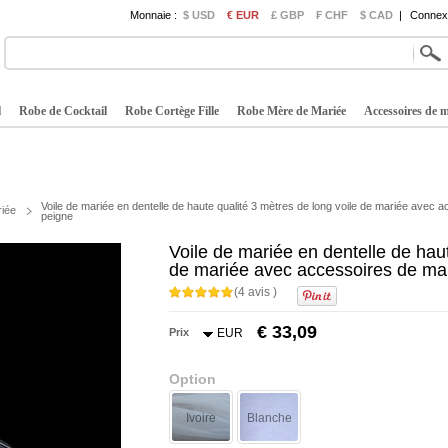
Monnaie :
$ USD
€ EUR
£ GBP
₣ CHF
$ CAD
|
Connexi
l
Robe de Cocktail
Robe Cortège Fille
Robe Mère de Mariée
Accessoires de 
Voile de mariée en dentelle de haute qualité 3 mètres de long voile de mariée avec 
riée
peigne
Voile de mariée en dentelle de haut
de mariée avec accessoires de ma
(4 avis )
€ 33,09
Prix
EUR
Option
Ivoire
Blanche