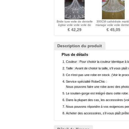
Bride luxe voile de dentelle
300CM cathédrale mari
église voile voile voile de
mariage voile voile dentel
dentelle de broderie
voile longue queue voil
€ 42,29
€ 45,05
Description du produit
Plus de détails
Couleur :
Pour choisir la couleur identique à l
Taille :
Avant de choisir la taille, s'il vous plaît
Ce n'est pas une robe en stock. (Voir le pro
Service spécialité RobeChic :
Nous pouvons faire une robe avec des photos 
Le soutien-gorge est intégré dans cette robe.
Dans la plupart des cas, les accessoires (voi
Nous pouvons répondre à vos exigences pers
Acheter des accessoires, s’il vous plaît prêter