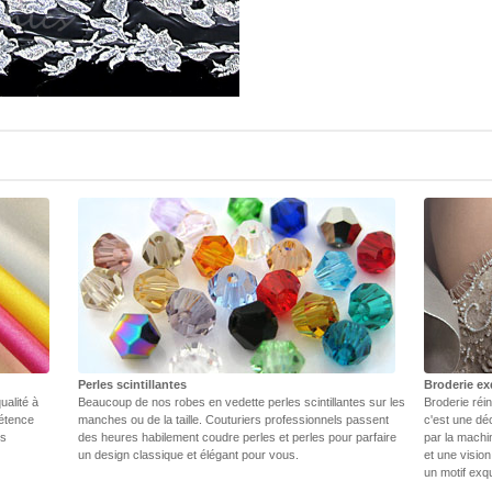
Perles scintillantes
Broderie ex
ualité à
Beaucoup de nos robes en vedette perles scintillantes sur les
Broderie réin
pétence
manches ou de la taille. Couturiers professionnels passent
c'est une dé
rs
des heures habilement coudre perles et perles pour parfaire
par la machi
un design classique et élégant pour vous.
et une vision
un motif exq