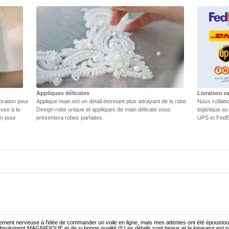
Appliques délicates
Livraison r
oration pour
Applique main est un détail étonnant plus attrayant de la robe.
Nous collabo
euse à la
Design robe unique et appliques de main délicate vous
logistique au
in pour
présentera robes parfaites.
UPS et FedEX
llement nerveuse à l'idée de commander un voile en ligne, mais mes attentes ont été époustou
absolument MAGNIFIQUE et de si bonne qualité !!! Les détails sont beaux et la longueur est par