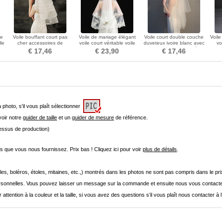
ée
Voile bouffant court pas
Voile de mariage élégant
Voile court double couche
Voile
le
cher accessoires de
voile court véritable voile
duveteux ivoire blanc avec
vo
e
mariage voile simple
photo une couche de voile
peigne voile de mariée
mar
€ 17,46
€ 23,90
€ 17,46
de mariée ivoire blanc
a photo, s'il vous plaît sélectionner
 voir notre
guider de taille
et un
guider de mesure
de référence.
cessus de production)
que vous nous fournissez. Prix bas ! Cliquez ici pour voir
plus de détails
.
les, boléros, étoles, mitaines, etc.,) montrés dans les photos ne sont pas compris dans le p
onnelles. Vous pouvez laisser un message sur la commande et ensuite nous vous contacte
 attention à la couleur et la taille, si vous avez des questions s’il vous plaît nous contacter à 