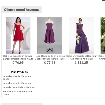
Clients aussi heureux
Robe Demoiselle d'Honneur
Robe Demoiselle d'Honneur
Robe Demoiselle d'Honneur
Robe 
Larges Bretelles taille haute
Bustier Rivage Naturel taille
À la masse noble Zip
Chif
Simple
Chiffon
Naturel taille
€ 76,95
€ 77,23
€ 111,25
Plus Produits
robe demoiselle d'honneur
adulte
robe demoiselle d'honneur
robe de demoiselle d'honneur
Robe demoiselle d'honneur
courte