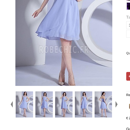
Ta
Qu
Re
€ 
Gu