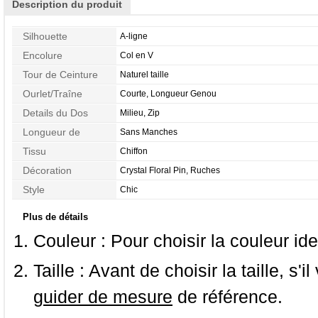
Description du produit
Silhouette
A-ligne
Encolure
Col en V
Tour de Ceinture
Naturel taille
Ourlet/Traîne
Courte, Longueur Genou
Details du Dos
Milieu, Zip
Longueur de
Sans Manches
Manches
Tissu
Chiffon
Décoration
Crystal Floral Pin, Ruches
Style
Chic
Plus de détails
Couleur :
Pour choisir la couleur ide
Taille :
Avant de choisir la taille, s'i
guider de mesure
de référence.