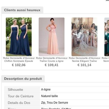
Clients aussi heureux
Robe Demoiselle d'Honneur
Robe Demoiselle d'Honneur
Robe Demoiselle d'Honneur
Robe 
Chiffon Sommaire Épaule
Traîne Courte a ligne
Norme Elégant Traîne
Norm
Asymétrique
Chiffon Zip Naturel taille
Courte Glissière
€ 102,06
€ 109,41
€ 101,14
Description du produit
Silhouette
A-ligne
Tour de Ceinture
Naturel taille
Details du Dos
Zip, Trou De Serrure