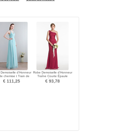
Demoiselle d'Honneur
Robe Demoiselle d'Honneur
de chemise t Train de
Traîne Courte Épaule
balayage Chiffon
Asymétrique Sexy
€ 111,25
€ 93,78