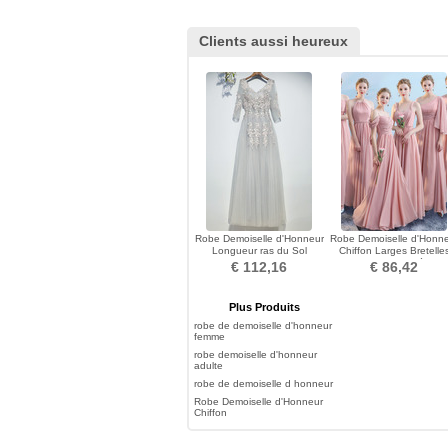
Clients aussi heureux
Robe Demoiselle d'Honneur
Robe Demoiselle d'Honn
Longueur ras du Sol
Chiffon Larges Bretelle
Appliquer Col en V
Ample & Ornée
€ 112,16
€ 86,42
Plus Produits
robe de demoiselle d'honneur
femme
robe demoiselle d'honneur
adulte
robe de demoiselle d honneur
Robe Demoiselle d'Honneur
Chiffon