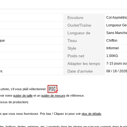
Encolure
Col Asymétri
Ourlet/Traîne
Longueur G
Longueur de
Sans Manch
Manches
Tissu
que
Chiffon
Style
Informel
Poids net
1.00KG
Adapter les temps
7-15 jours ou
Date d'arrivée
es.
08 / 18 / 2026
a photo, s'il vous plaît sélectionner
 voir notre
guider de taille
et un
guider de mesure
de référence.
cessus de production)
que vous nous fournissez. Prix bas ! Cliquez ici pour voir
plus de détails
.
les, boléros, étoles, mitaines, etc.,) montrés dans les photos ne sont pas compris dans le p