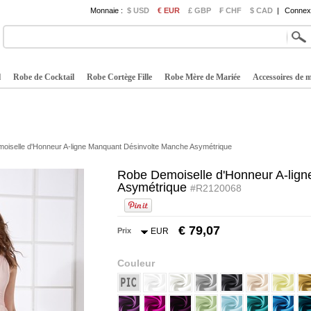
Monnaie :
$ USD
€ EUR
£ GBP
₣ CHF
$ CAD
|
Connexi
l
Robe de Cocktail
Robe Cortège Fille
Robe Mère de Mariée
Accessoires de 
oiselle d'Honneur A-ligne Manquant Désinvolte Manche Asymétrique
Robe Demoiselle d'Honneur A-lig
Asymétrique
#R2120068
€ 79,07
Prix
EUR
Couleur