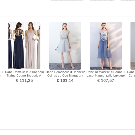
eur
Robe Demoiselle d'Honneur
Robe Demoiselle d'Honneur
Robe Demoiselle d'Honneur
Robe 
s
Traîne Courte Broderie A-
Col ras du Cou Manquant
Lacet Naturel taille Luxueux
Col 
ligne Couvert de Dentelle
aligne noble
Couvert de Dentelle
€ 111,25
€ 101,14
€ 107,57