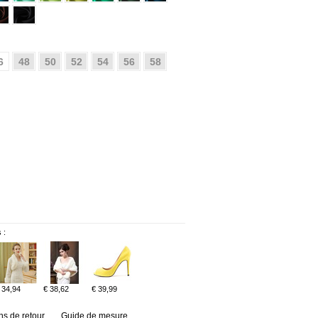
6
48
50
52
54
56
58
 :
 34,94
€ 38,62
€ 39,99
ns de retour
Guide de mesure