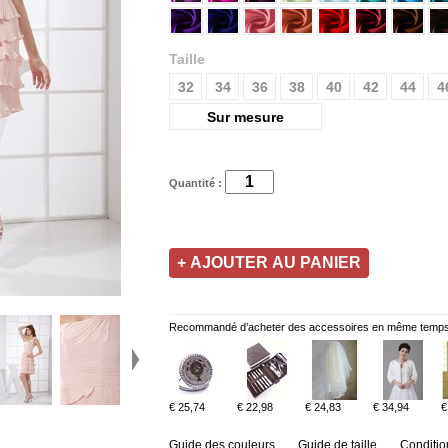
Taille
32
34
36
38
40
42
44
4
Sur mesure
Quantité :
Recommandé d’acheter des accessoires en même temps
€ 25,74
€ 22,98
€ 24,83
€ 34,94
€
Guide des couleurs
Guide de taille
Conditio