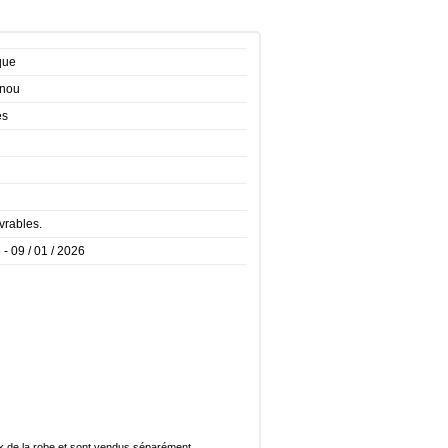
que
enou
es
vrables.
 - 09 / 01 / 2026
rix de la robe et sont vendus séparément.