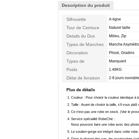
Description du produit
Silhouette
A-ligne
Tour de Ceinture
Naturel taille
Details du Dos
Milieu, Zip
Types de Manches
Manche Asymétri
Décoration
Plissé, Gradins
Types de
Manquant
Morphologie
Poids
1.48KG
Délai de livraison
2-8 jours ouvrabl
Plus de détails
Couleur :
Pour choisir la couleur identique à l
Taille :
Avant de choisir la taille, s'il vous plaît
Ce n'est pas une robe en stock. (Voir le pro
Service spécialité RobeChic :
Nous pouvons faire une robe avec des photos 
Le soutien-gorge est intégré dans cette robe.
Dans la plupart des cas, les accessoires (voi