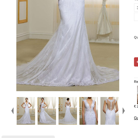
Qu
Re
€ 
Gu