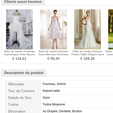
Clients aussi heureux
Robe de mariée Printemps
Robe de mariée Automne
Robe de mariée Automne
Robe 
Asymétrique Perle Naturel
Sans Manches Chaussez
Petites Tailles Elégant Sans
Couve
taille Plage
Courte Sans bretelles
Manches A-ligne
Manch
€ 118,61
€ 99,30
€ 168,26
Description du produit
Silhouette
Fourreau, Sirène
Tour de Ceinture
Naturel taille
Details du Dos
Gaze
Traîne
Traîne Moyenne
Décoration
Au Drapée, Dentelle, Bouton