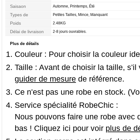
Saisaon
Automne, Printemps, Été
Types de
Petites Tailles, Mince, Manquant
Morphologie
Poids
2.48KG
Délai de livraison
2-8 jours ouvrables.
Plus de détails
Couleur :
Pour choisir la couleur ide
Taille :
Avant de choisir la taille, s'i
guider de mesure
de référence.
Ce n'est pas une robe en stock. (Vo
Service spécialité RobeChic :
Nous pouvons faire une robe avec d
bas ! Cliquez ici pour voir
plus de dé