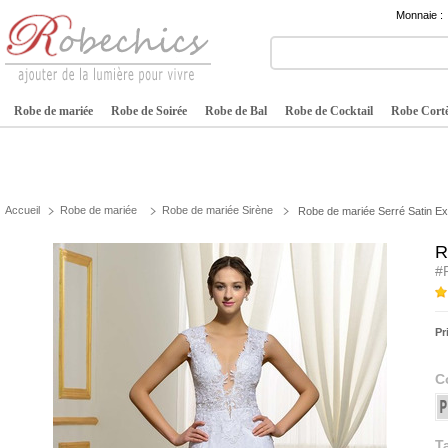
Monnaie :
Robe de mariée
Robe de Soirée
Robe de Bal
Robe de Cocktail
Robe Cortè
Accueil
Robe de mariée
Robe de mariée Sirène
Robe de mariée Serré Satin Exqui
R
#
Pr
C
Ta