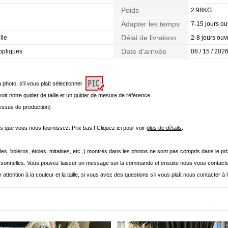
Poids
2.98KG
Adapter les temps
7-15 jours ou
Délai de livraison
lle
2-8 jours ouv
Date d'arrivée
Appliques
08 / 15 / 2026
a photo, s'il vous plaît sélectionner
 voir notre
guider de taille
et un
guider de mesure
de référence.
cessus de production)
que vous nous fournissez. Prix bas ! Cliquez ici pour voir
plus de détails
.
les, boléros, étoles, mitaines, etc.,) montrés dans les photos ne sont pas compris dans le p
onnelles. Vous pouvez laisser un message sur la commande et ensuite nous vous contacte
 attention à la couleur et la taille, si vous avez des questions s’il vous plaît nous contacter à 