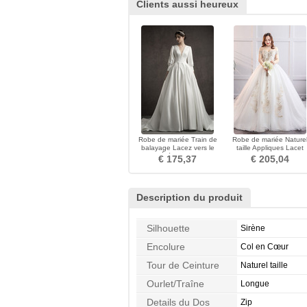
Clients aussi heureux
Robe de mariée Train de
Robe de mariée Nature
balayage Lacez vers le
taille Appliques Lacet
haut Été 3/4 Manche
Formelle Organza
€ 175,37
€ 205,04
Description du produit
Silhouette
Sirène
Encolure
Col en Cœur
Tour de Ceinture
Naturel taille
Ourlet/Traîne
Longue
Details du Dos
Zip