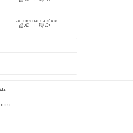
la
Cet commentaires a été utile
(0)
(0)
|
èle
retour