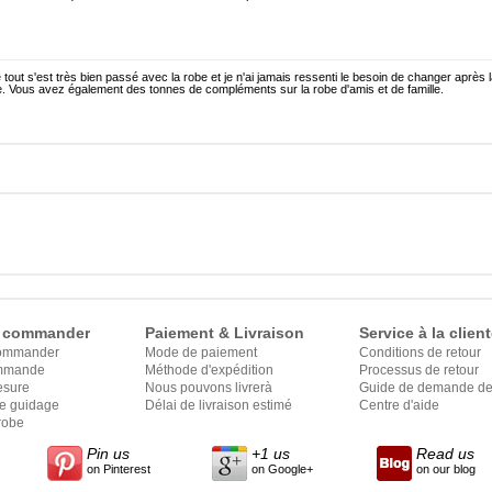
 tout s'est très bien passé avec la robe et je n'ai jamais ressenti le besoin de changer après 
. Vous avez également des tonnes de compléments sur la robe d'amis et de famille.
 commander
Paiement & Livraison
Service à la client
ommander
Mode de paiement
Conditions de retour
ommande
Méthode d'expédition
Processus de retour
esure
Nous pouvons livrerà
Guide de demande de 
le guidage
Délai de livraison estimé
Centre d'aide
robe
Pin us
+1 us
Read us
on Pinterest
on Google+
on our blog