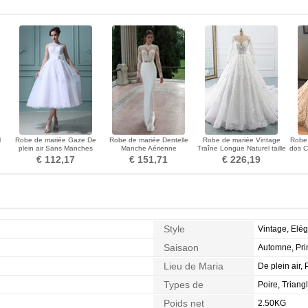
l
Robe de mariée Gaze De
Robe de mariée Dentelle
Robe de mariée Vintage
Robe 
plein air Sans Manches
Manche Aérienne
Traîne Longue Naturel taille
dos C
Organza Blanche
Manquant Portrait Naturel
Gaze Manche Longue
€ 112,17
€ 151,71
€ 226,19
taille
Style
Vintage, Elé
Saisaon
Automne, Prin
Lieu de Maria
De plein air, 
Types de
Poire, Triang
Morphologie
Poids net
2.50KG