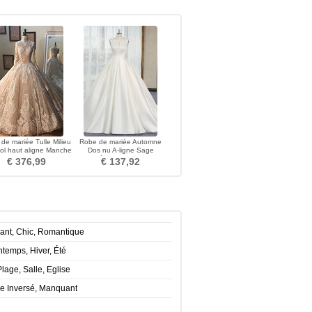
de mariée Tulle Milieu
Robe de mariée Automne
ol haut aligne Manche
Dos nu A-ligne Sage
Longue
Cathédrale Col Bateau
€ 376,99
€ 137,92
gant, Chic, Romantique
temps, Hiver, Été
Plage, Salle, Eglise
le Inversé, Manquant