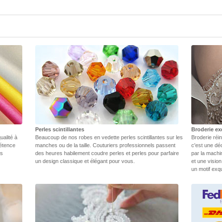
Perles scintillantes
Broderie ex
ualité à
Beaucoup de nos robes en vedette perles scintillantes sur les
Broderie réin
pétence
manches ou de la taille. Couturiers professionnels passent
c'est une dé
rs
des heures habilement coudre perles et perles pour parfaire
par la machi
un design classique et élégant pour vous.
et une vision
un motif exq