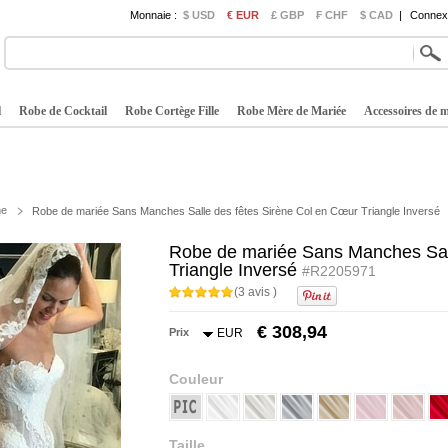
Monnaie :
$ USD
€ EUR
£ GBP
₣ CHF
$ CAD
|
Connexi
l
Robe de Cocktail
Robe Cortège Fille
Robe Mère de Mariée
Accessoires de 
ne
Robe de mariée Sans Manches Salle des fêtes Sirène Col en Cœur Triangle Inversé
Robe de mariée Sans Manches Sall
Triangle Inversé
#R2205971
(3 avis )
€ 308,94
Prix
EUR
Couleur
Taille