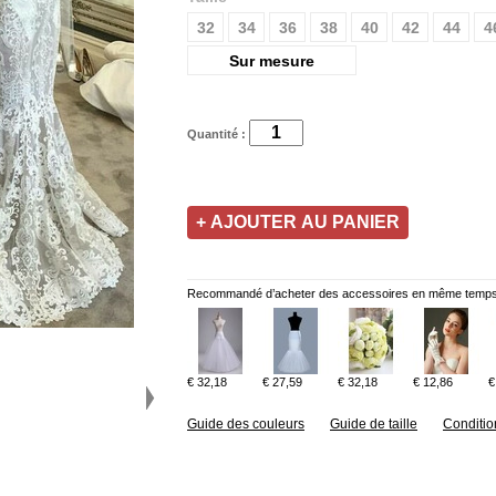
32
34
36
38
40
42
44
4
Sur mesure
Quantité :
Recommandé d’acheter des accessoires en même temps
€ 32,18
€ 27,59
€ 32,18
€ 12,86
€
Guide des couleurs
Guide de taille
Conditio