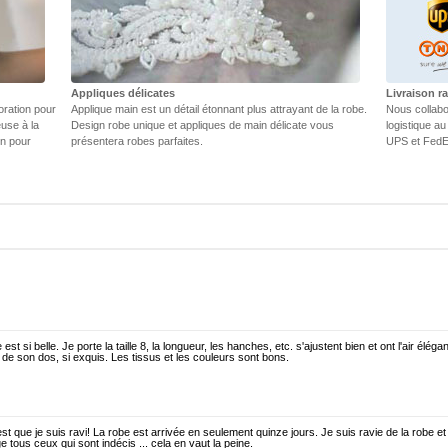
Appliques délicates
Livraison r
oration pour
Applique main est un détail étonnant plus attrayant de la robe.
Nous collabo
euse à la
Design robe unique et appliques de main délicate vous
logistique au
in pour
présentera robes parfaites.
UPS et FedEX
 est si belle. Je porte la taille 8, la longueur, les hanches, etc. s'ajustent bien et ont l'air élé
s de son dos, si exquis. Les tissus et les couleurs sont bons.
est que je suis ravi! La robe est arrivée en seulement quinze jours. Je suis ravie de la robe et
e tous ceux qui sont indécis ... cela en vaut la peine.