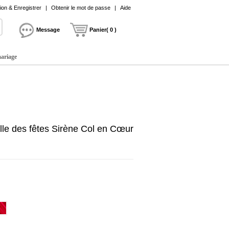
on & Enregistrer
|
Obtenir le mot de passe
|
Aide
Message
Panier( 0 )
mariage
e des fêtes Sirène Col en Cœur