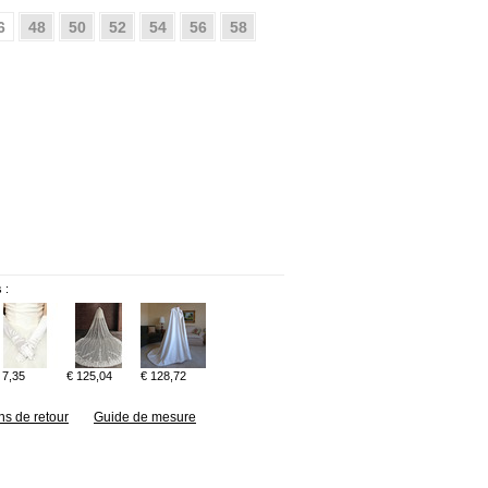
6
48
50
52
54
56
58
 :
 7,35
€ 125,04
€ 128,72
ns de retour
Guide de mesure