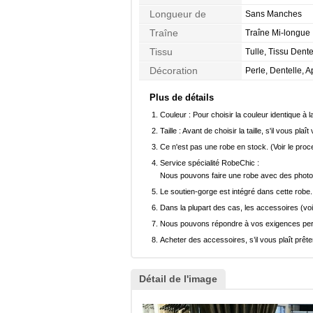
Longueur de
Sans Manches
Manches
Traîne
Traîne Mi-longue
Tissu
Tulle, Tissu Dente
Décoration
Perle, Dentelle, 
Plus de détails
Couleur :
Pour choisir la couleur identique à l
Taille :
Avant de choisir la taille, s'il vous plaît
Ce n'est pas une robe en stock. (Voir le pro
Service spécialité RobeChic :
Nous pouvons faire une robe avec des photos 
Le soutien-gorge est intégré dans cette robe.
Dans la plupart des cas, les accessoires (voi
Nous pouvons répondre à vos exigences pers
Acheter des accessoires, s’il vous plaît prêter
Détail de l'image