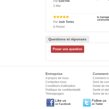
Par
Eliot Hill
2 Mai
le mariage
cérémonie
Par
Josh Torres
6 Février
Questions et réponses
Entreprise
Comment
A propos de nous
Comment c
Contactez-nous
Suivi de c
Conditions d'utilisation
Guide de m
Politique de confidentialité
Santé et sty
Témoignages
Soins de la 
Like us
Follow us
on Facebook
on Twitter