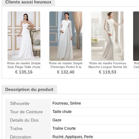
Clients aussi heureux
Robe de mariée Simple
Robe de mariée Simple
Robe de mariée Fourreau
Rob
Soie Plage Taille chute
Printemps Perles À la
Manche Longue Norme De
Cei
Longue Corsage plissé
masse Chiffon Manche de
plein air Naturel taille
Riv
€ 135,16
€ 132,40
€ 119,53
T-shirt
Description du produit
Silhouette
Fourreau, Sirène
Tour de Ceinture
Taille chute
Details du Dos
Gaze
Traîne
Traîne Courte
Décoration
Ruché, Appliques, Perle