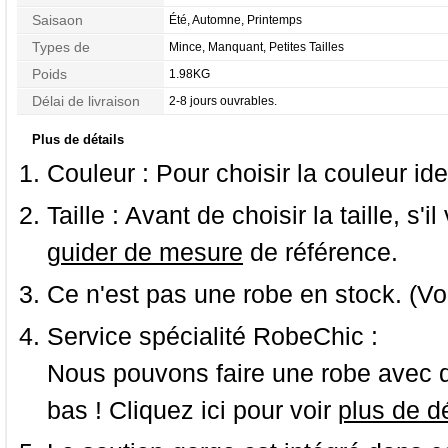
Saisaon
Été, Automne, Printemps
Types de
Mince, Manquant, Petites Tailles
Morphologie
Poids
1.98KG
Délai de livraison
2-8 jours ouvrables.
Plus de détails
Couleur :
Pour choisir la couleur ide
Taille :
Avant de choisir la taille, s'i
guider de mesure
de référence.
Ce n'est pas une robe en stock. (Vo
Service spécialité RobeChic :
Nous pouvons faire une robe avec d
bas ! Cliquez ici pour voir
plus de dé