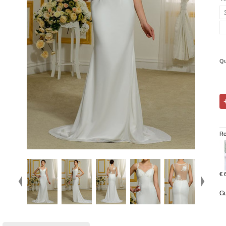
Qu
Re
€ 
Gu