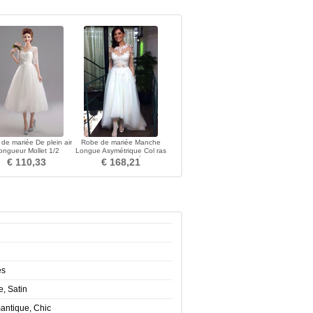
de mariée De plein air
Robe de mariée Manche
ongueur Mollet 1/2
Longue Asymétrique Col ras
Manche A-ligne
du Cou Manche Aérienne
€ 110,33
€ 168,21
es
e, Satin
antique, Chic