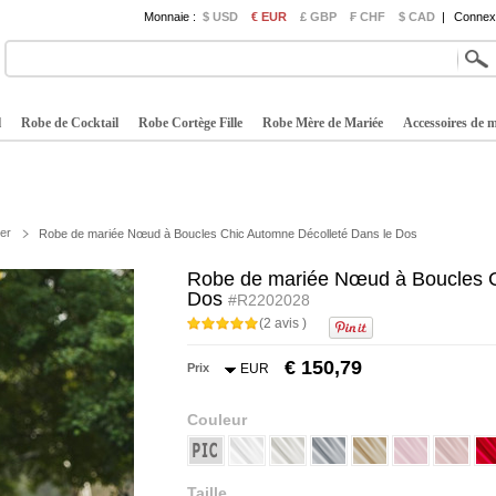
Monnaie :
$ USD
€ EUR
£ GBP
₣ CHF
$ CAD
|
Connexi
l
Robe de Cocktail
Robe Cortège Fille
Robe Mère de Mariée
Accessoires de 
er
Robe de mariée Nœud à Boucles Chic Automne Décolleté Dans le Dos
Robe de mariée Nœud à Boucles C
Dos
#R2202028
(2 avis )
€ 150,79
Prix
EUR
Couleur
Taille