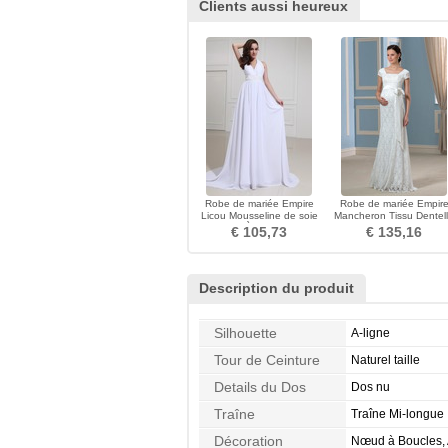
Clients aussi heureux
Robe de mariée Empire
Robe de mariée Empir
Licou Mousseline de soie
Mancheron Tissu Dentel
Chic À la masse
Zip De plein air
€ 105,73
€ 135,16
Description du produit
Silhouette
A-ligne
Tour de Ceinture
Naturel taille
Details du Dos
Dos nu
Traîne
Traîne Mi-longue
Décoration
Nœud à Boucles, 