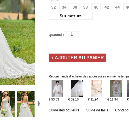
32
34
36
38
40
42
44
4
Sur mesure
Quantité :
Recommandé d’acheter des accessoires en même temps
€ 53,33
€ 32,18
€ 11,94
€ 11,94
€
Guide des couleurs
Guide de taille
Conditio