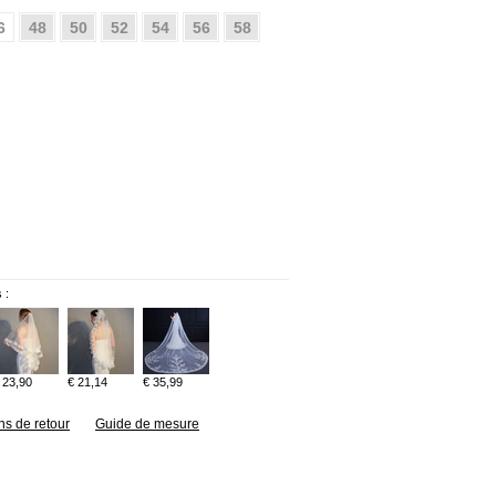
6
48
50
52
54
56
58
 :
 23,90
€ 21,14
€ 35,99
ns de retour
Guide de mesure