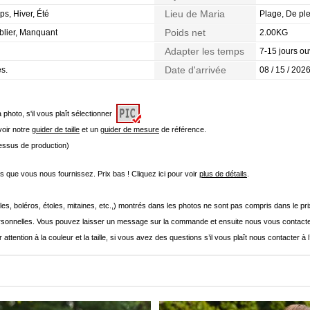
Lieu de Maria
s, Hiver, Été
Plage, De ple
Poids net
ablier, Manquant
2.00KG
Adapter les temps
7-15 jours ou
Date d'arrivée
es.
08 / 15 / 2026
a photo, s'il vous plaît sélectionner
 voir notre
guider de taille
et un
guider de mesure
de référence.
cessus de production)
que vous nous fournissez. Prix bas ! Cliquez ici pour voir
plus de détails
.
les, boléros, étoles, mitaines, etc.,) montrés dans les photos ne sont pas compris dans le p
onnelles. Vous pouvez laisser un message sur la commande et ensuite nous vous contacte
 attention à la couleur et la taille, si vous avez des questions s’il vous plaît nous contacter à 