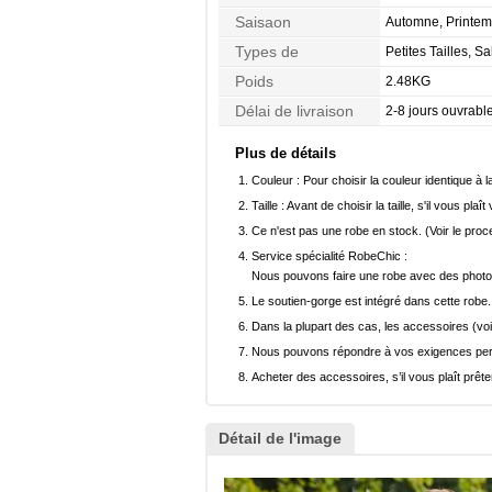
Saisaon
Automne, Printemp
Types de
Petites Tailles, S
Morphologie
Poids
2.48KG
Délai de livraison
2-8 jours ouvrabl
Plus de détails
Couleur :
Pour choisir la couleur identique à l
Taille :
Avant de choisir la taille, s'il vous plaît
Ce n'est pas une robe en stock. (Voir le pro
Service spécialité RobeChic :
Nous pouvons faire une robe avec des photos 
Le soutien-gorge est intégré dans cette robe.
Dans la plupart des cas, les accessoires (voi
Nous pouvons répondre à vos exigences pers
Acheter des accessoires, s’il vous plaît prêter
Détail de l'image