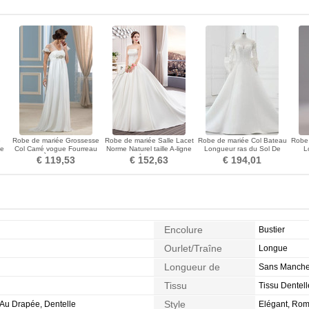
e
Robe de mariée Grossesse
Robe de mariée Salle Lacet
Robe de mariée Col Bateau
Robe 
le
Col Carré vogue Fourreau
Norme Naturel taille A-ligne
Longueur ras du Sol De
L
pli À la masse
Traîne Royal
plein air Appliques
€ 119,53
€ 152,63
€ 194,01
Encolure
Bustier
Ourlet/Traîne
Longue
Longueur de
Sans Manch
Manches
Tissu
Tissu Dentell
Style
Au Drapée, Dentelle
Elégant, Rom