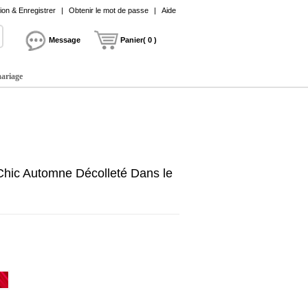
on & Enregistrer
|
Obtenir le mot de passe
|
Aide
Message
Panier( 0 )
mariage
hic Automne Décolleté Dans le