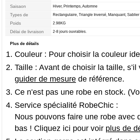
Ceinture en Étoffe
Saisaon
Hiver, Printemps, Automne
Types de
Rectangulaire, Triangle Inversé, Manquant, Sablier
Morphologie
Poids
2.98KG
Délai de livraison
2-8 jours ouvrables.
Plus de détails
Couleur :
Pour choisir la couleur ide
Taille :
Avant de choisir la taille, s'i
guider de mesure
de référence.
Ce n'est pas une robe en stock. (Vo
Service spécialité RobeChic :
Nous pouvons faire une robe avec d
bas ! Cliquez ici pour voir
plus de dé