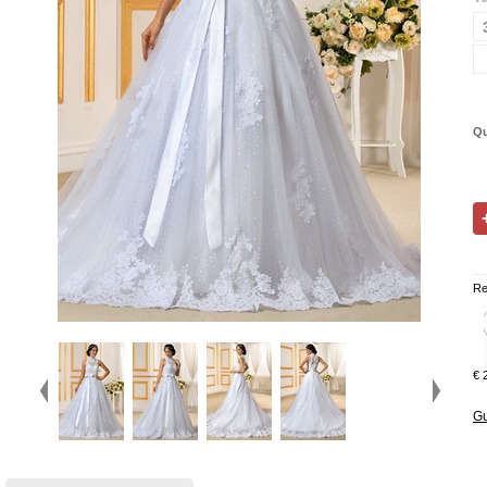
Qu
Re
€ 
Gu