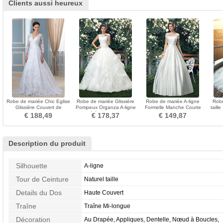
Clients aussi heureux
Robe de mariée Chic Eglise
Robe de mariée Glissière
Robe de mariée A-ligne
Robe
Glissière Couvert de
Pompeux Organza A-ligne
Formelle Manche Courte
taill
Dentelle a ligne
Cérémonial Salle
Satin Col Bateau
€ 188,49
€ 178,37
€ 149,87
Description du produit
Silhouette
A-ligne
Tour de Ceinture
Naturel taille
Details du Dos
Haute Couvert
Traîne
Traîne Mi-longue
Décoration
Au Drapée, Appliques, Dentelle, Nœud à Boucles,