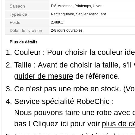
Saisaon
Été, Automne, Printemps, Hiver
Types de
Rectangulaire, Sablier, Manquant
Morphologie
Poids
2.48KG
Délai de livraison
2-8 jours ouvrables.
Plus de détails
Couleur :
Pour choisir la couleur ide
Taille :
Avant de choisir la taille, s'i
guider de mesure
de référence.
Ce n'est pas une robe en stock. (Vo
Service spécialité RobeChic :
Nous pouvons faire une robe avec d
bas ! Cliquez ici pour voir
plus de dé