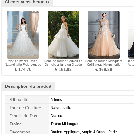
Clients aussi heureux
Robe de mariée Dos nu
Robe de mariée Couvert de
Robe de mariée Manquant
Robe
Naturel taille Froid Longue
Dentelle a ligne Au Drapée
Col Bateau Naturel taille
Auto
Manquant Au Drapée
Tissu Dentelle
Cérémonial Couvert de
Traîn
€ 174,70
€ 161,82
€ 168,26
Dentelle
Description du produit
Silhouette
A-ligne
Tour de Ceinture
Naturel taille
Details du Dos
Dos nu
Traîne
Traîne Mi-longue
Décoration
Bouton, Appliques, Ample & Ornée, Perle