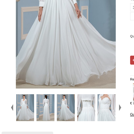
Qu
Re
€ 
Gu