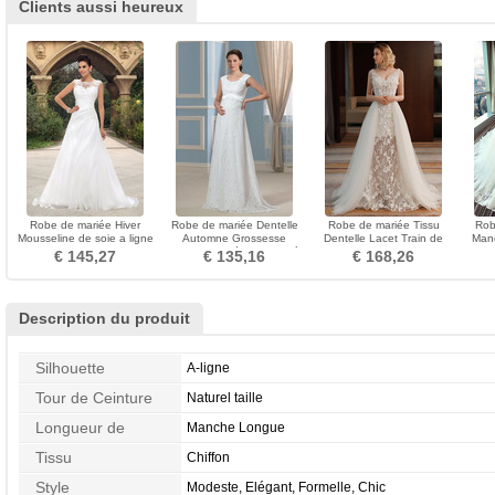
Clients aussi heureux
Robe de mariée Hiver
Robe de mariée Dentelle
Robe de mariée Tissu
Rob
Mousseline de soie a ligne
Automne Grossesse
Dentelle Lacet Train de
Manc
Sans Manches
Formelle Orné de Nœud à
petit A-ligne Naturel taille
Long
€ 145,27
€ 135,16
€ 168,26
Rectangulaire
Boucle
Description du produit
Silhouette
A-ligne
Tour de Ceinture
Naturel taille
Longueur de
Manche Longue
Manches
Tissu
Chiffon
Style
Modeste, Elégant, Formelle, Chic