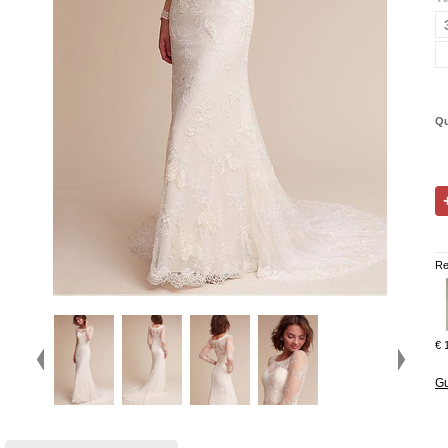
Qu
Re
€ 
Gu