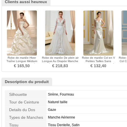
Clients aussi heureux
Robe de mariée Hiver
Robe de mariée De plein air
Robe de mariée Col en V
Robe 
Traîne Longue Médium
Longue Au Drapée Manche
Petites Tailles Sans
Col C
Sans Manches Ruché a
Aérienne Col Bateau
Manches Plage Au Drapée
€ 165,50
€ 218,83
€ 132,40
ligne
Description du produit
Silhouette
Sirène, Fourreau
Tour de Ceinture
Naturel taille
Details du Dos
Gaze
Types de Manches
Manche Aérienne
Tissu
Tissu Dentelle, Satin