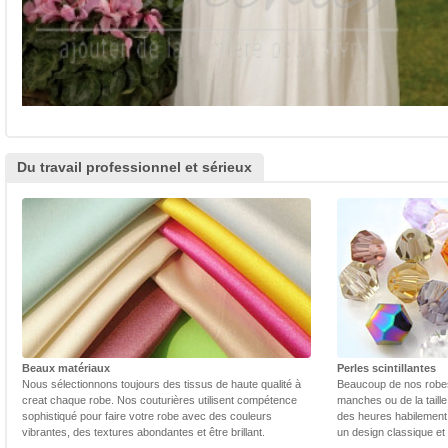
Du travail professionnel et sérieux
Beaux matériaux
Perles scintillantes
Nous sélectionnons toujours des tissus de haute qualité à
Beaucoup de nos robes 
creat chaque robe. Nos couturières utilisent compétence
manches ou de la taill
sophistiqué pour faire votre robe avec des couleurs
des heures habilement 
vibrantes, des textures abondantes et être brillant.
un design classique et