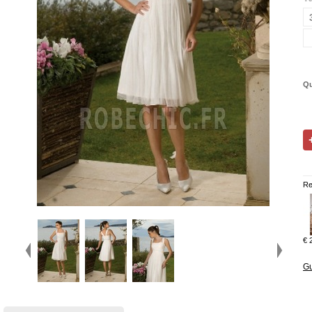
Qu
Re
€ 
Gu