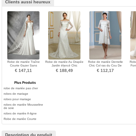
Clients aussi heureux
Robe de mariée Traîne
Robe de mariée Au Drapée
Robe de mariée Dentelle
Robe
Courte Gazer Sans
Jardin élancé Chic
Chic Col ras du Cou De
For
Manches vogue Printemps
Fermeture éclair Naturel
plein air Empire
Dent
€ 147,11
€ 188,49
€ 112,17
taille
Plus Produits
robe de mariée pas cher
robes de mariage
robes pour mariage
robes de mariée Mousseline
de soie
robes de mariée A-ligne
Robe de mariée Courte
Description du produit