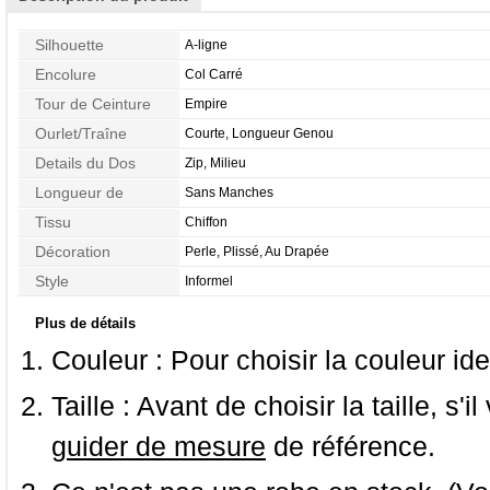
Silhouette
A-ligne
Encolure
Col Carré
Tour de Ceinture
Empire
Ourlet/Traîne
Courte, Longueur Genou
Details du Dos
Zip, Milieu
Longueur de
Sans Manches
Manches
Tissu
Chiffon
Décoration
Perle, Plissé, Au Drapée
Style
Informel
Plus de détails
Couleur :
Pour choisir la couleur ide
Taille :
Avant de choisir la taille, s'i
guider de mesure
de référence.