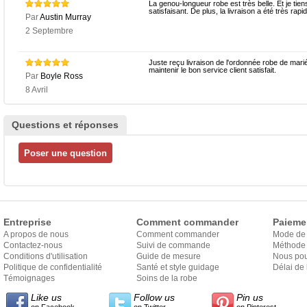
La genou-longueur robe est très belle. Et je tie
satisfaisant. De plus, la livraison a été très rapi
Par
Austin Murray
2 Septembre
Juste reçu livraison de l'ordonnée robe de mariée
maintenir le bon service client satisfait.
Par
Boyle Ross
8 Avril
Questions et réponses
Entreprise
Comment commander
Paieme
A propos de nous
Comment commander
Mode de
Contactez-nous
Suivi de commande
Méthode 
Conditions d'utilisation
Guide de mesure
Nous pou
Politique de confidentialité
Santé et style guidage
Délai de 
Témoignages
Soins de la robe
Like us
Follow us
Pin us