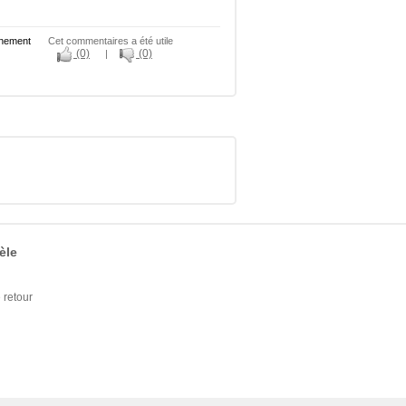
ainement
Cet commentaires a été utile
(0)
(0)
|
èle
retour