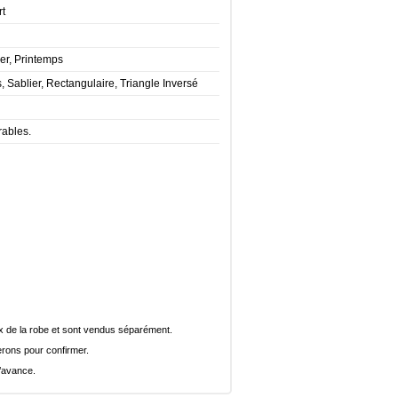
t
er, Printemps
s, Sablier, Rectangulaire, Triangle Inversé
rables.
rix de la robe et sont vendus séparément.
rons pour confirmer.
l’avance.