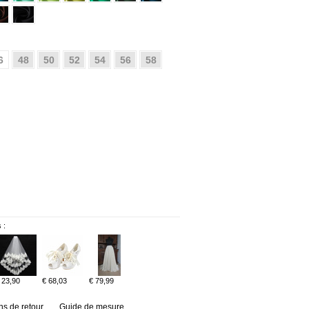
6
48
50
52
54
56
58
 :
 23,90
€ 68,03
€ 79,99
ns de retour
Guide de mesure