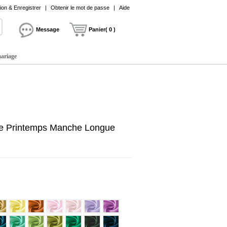
on & Enregistrer
|
Obtenir le mot de passe
|
Aide
Message
Panier( 0 )
mariage
me Printemps Manche Longue