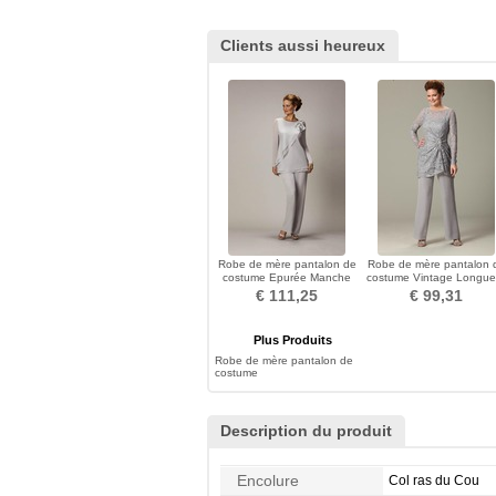
Clients aussi heureux
Robe de mère pantalon de
Robe de mère pantalon 
costume Epurée Manche
costume Vintage Longue
Longue Chiffon
Cheville Manche Longu
€ 111,25
€ 99,31
Plus Produits
Robe de mère pantalon de
costume
Description du produit
Encolure
Col ras du Cou