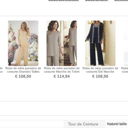
de
Robe de mère pantalon de
Robe de mère pantalon de
Robe de mère pantalon de
Robe
ur
costume Grandes Tailles
costume Manche de T-shirt
costume Été Manche
cost
e
Chiffon Col ras du Cou
Haute Couvert
Longue Naturel taille
€ 108,50
€ 114,94
€ 108,50
Tour de Ceinture
Naturel taille