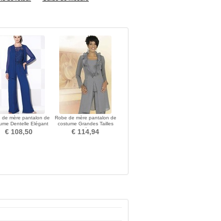
 de mère pantalon de
Robe de mère pantalon de
ume Dentelle Elégant
costume Grandes Tailles
Naturel taille
Col Carré Chiffon
€ 108,50
€ 114,94