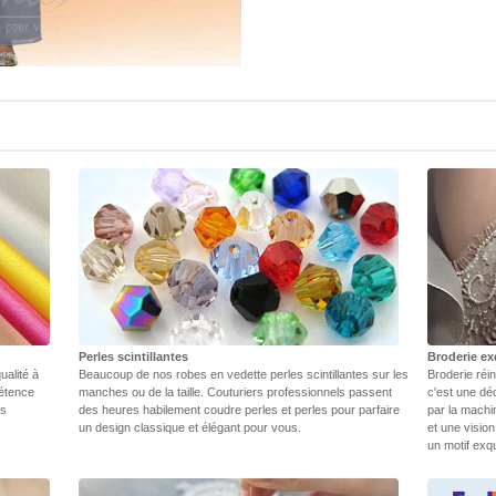
Perles scintillantes
Broderie ex
ualité à
Beaucoup de nos robes en vedette perles scintillantes sur les
Broderie réin
pétence
manches ou de la taille. Couturiers professionnels passent
c'est une dé
rs
des heures habilement coudre perles et perles pour parfaire
par la machi
un design classique et élégant pour vous.
et une vision
un motif exq