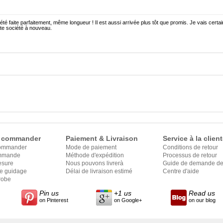
été faite parfaitement, même longueur ! Il est aussi arrivée plus tôt que promis. Je vais cert
ette société à nouveau.
 commander
Paiement & Livraison
Service à la client
ommander
Mode de paiement
Conditions de retour
ommande
Méthode d'expédition
Processus de retour
esure
Nous pouvons livrerà
Guide de demande de 
le guidage
Délai de livraison estimé
Centre d'aide
robe
Pin us
+1 us
Read us
on Pinterest
on Google+
on our blog