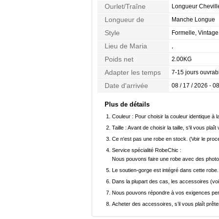
Ourlet/Traîne
Longueur Chevill
Longueur de
Manche Longue
Manches
Style
Formelle, Vintage
Lieu de Maria
,
Poids net
2.00KG
Adapter les temps
7-15 jours ouvrab
Date d'arrivée
08 / 17 / 2026 - 08
Plus de détails
Couleur :
Pour choisir la couleur identique à l
Taille :
Avant de choisir la taille, s'il vous plaît
Ce n'est pas une robe en stock. (Voir le pro
Service spécialité RobeChic :
Nous pouvons faire une robe avec des photos 
Le soutien-gorge est intégré dans cette robe.
Dans la plupart des cas, les accessoires (voi
Nous pouvons répondre à vos exigences pers
Acheter des accessoires, s’il vous plaît prêter