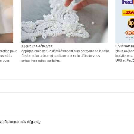
Appliques délicates
Livraison r
oration pour
Applique main est un détail étonnant plus attrayant de la robe.
Nous collabo
euse à la
Design robe unique et appliques de main délicate vous
logistique au
in pour
présentera robes parfaites.
UPS et FedEX
t très belle et très élégante,