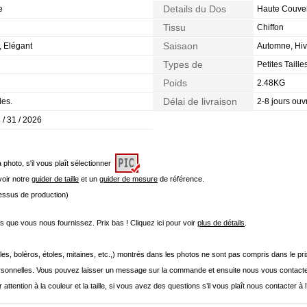
Details du Dos
e
Haute Couver
Tissu
Chiffon
Saisaon
, Elégant
Automne, Hiv
Types de
Petites Taille
Morphologie
Poids
2.48KG
Délai de livraison
les.
2-8 jours ouv
 / 31 / 2026
a photo, s'il vous plaît sélectionner
 voir notre
guider de taille
et un
guider de mesure
de référence.
cessus de production)
que vous nous fournissez. Prix bas ! Cliquez ici pour voir
plus de détails
.
les, boléros, étoles, mitaines, etc.,) montrés dans les photos ne sont pas compris dans le p
onnelles. Vous pouvez laisser un message sur la commande et ensuite nous vous contacte
 attention à la couleur et la taille, si vous avez des questions s’il vous plaît nous contacter à 