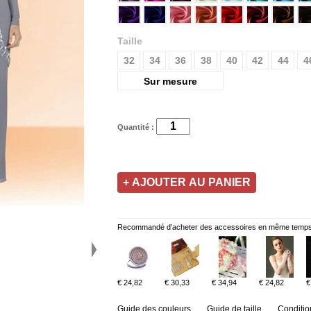
Taille
32
34
36
38
40
42
44
4
Sur mesure
Quantité :
Recommandé d’acheter des accessoires en même temps
€ 24,82
€ 30,33
€ 34,94
€ 24,82
€
Guide des couleurs
Guide de taille
Conditio