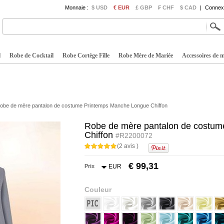
Monnaie :
$ USD
€ EUR
£ GBP
₣ CHF
$ CAD
|
Connexi
l
Robe de Cocktail
Robe Cortège Fille
Robe Mère de Mariée
Accessoires de 
obe de mère pantalon de costume Printemps Manche Longue Chiffon
Robe de mère pantalon de costu
Chiffon
#R2200072
(2 avis )
€ 99,31
Prix
EUR
Couleur