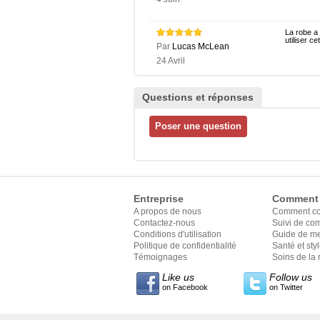
La robe a 
utiliser c
Par
Lucas McLean
24 Avril
Questions et réponses
Entreprise
Comment
A propos de nous
Comment c
Contactez-nous
Suivi de c
Conditions d'utilisation
Guide de m
Politique de confidentialité
Santé et sty
Témoignages
Soins de la 
Like us
Follow us
on Facebook
on Twitter