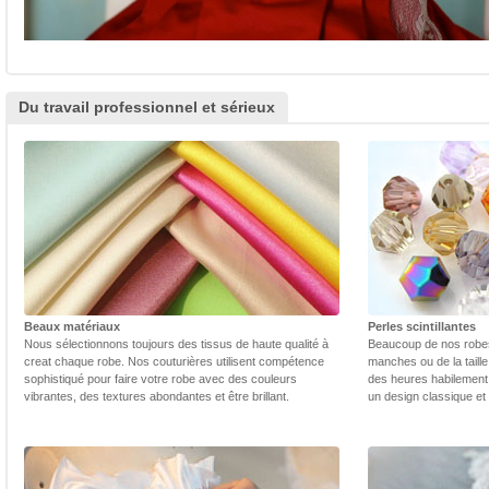
Du travail professionnel et sérieux
Beaux matériaux
Perles scintillantes
Nous sélectionnons toujours des tissus de haute qualité à
Beaucoup de nos robes 
creat chaque robe. Nos couturières utilisent compétence
manches ou de la taill
sophistiqué pour faire votre robe avec des couleurs
des heures habilement 
vibrantes, des textures abondantes et être brillant.
un design classique et