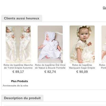
Gu
Clients aussi heureux
Robe de baptême Manche
Robe de baptême Été Orné
Robe de baptême
Robe 
de T-shirt Empire Automne
de Nœud à Boucle Formelle
Manquant Sage Empire
Peti
Princesse Manche Courte
Haute Couvert
Princesse Col ras du Cou
Lo
€ 89,17
€ 82,74
€ 90,09
Plus Produits
Anniversaire de la robe
Description du produit