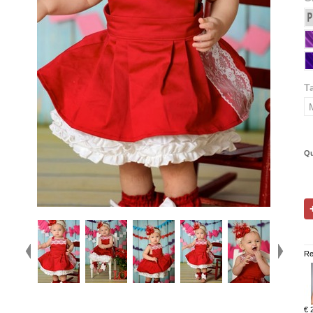
Ta
Qu
Re
€ 