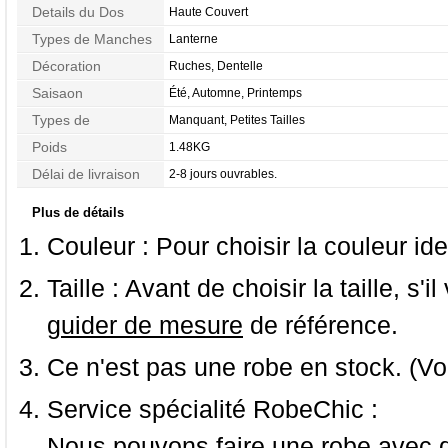
Details du Dos
Haute Couvert
Types de Manches
Lanterne
Décoration
Ruches, Dentelle
Saisaon
Été, Automne, Printemps
Types de
Manquant, Petites Tailles
Morphologie
Poids
1.48KG
Délai de livraison
2-8 jours ouvrables.
Plus de détails
Couleur :
Pour choisir la couleur ide
Taille :
Avant de choisir la taille, s'i
guider de mesure
de référence.
Ce n'est pas une robe en stock. (Vo
Service spécialité RobeChic :
Nous pouvons faire une robe avec d