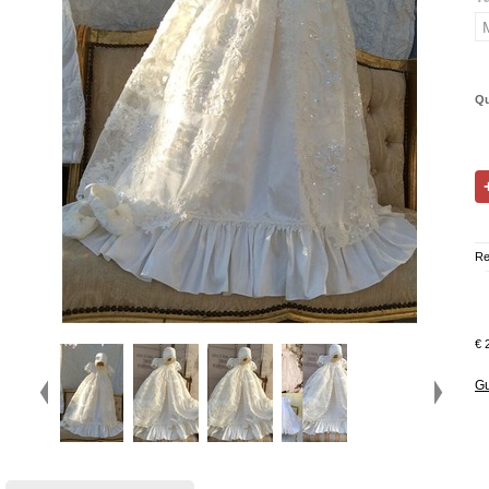
Qu
Re
€ 
Gu