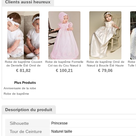
Clients aussi heureux
Robe de baptême Couvert
Robe de baptême Formelle
Robe de baptême Orné de
Robe
de Dentelle Été Orné de
Col ras du Cou Nœud à
Nœud à Boucle Été Haute
Tulle
Nœud à Boucle
Boucles Sage Longueur ras
Couvert Norme
Bouc
€ 81,82
€ 100,21
€ 79,06
du Sol
Plus Produits
Anniversaire de la robe
Robe de baptême
Description du produit
Silhouette
Princesse
Tour de Ceinture
Naturel taille