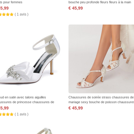
ts pour femmes
bouche peu profonde fleurs fleurs à la main
chaussures mode douce
45,99
€ 45,99
( 1 avis )
ud en satin avec talons aiguilles
Chaussures de soirée strass chaussures de
ussures de princesse chaussures de
mariage sexy bouche de poisson chaussure
iage
de mariage à talons hauts sandales à talons
45,99
€ 45,99
( 1 avis )