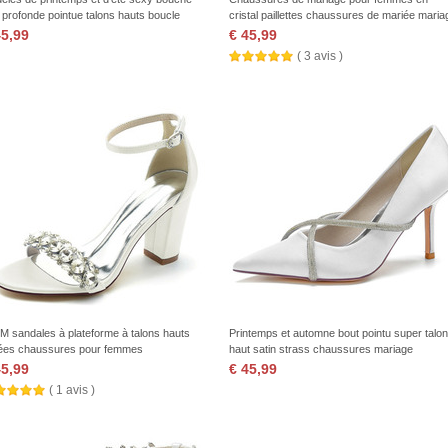
 profonde pointue talons hauts boucle
cristal paillettes chaussures de mariée maria
ussures à talons fins
talons hauts
45,99
€ 45,99
( 3 avis )
M sandales à plateforme à talons hauts
Printemps et automne bout pointu super talon
ées chaussures pour femmes
haut satin strass chaussures mariage
demoiselle d'honneur chaussures femmes
45,99
€ 45,99
( 1 avis )