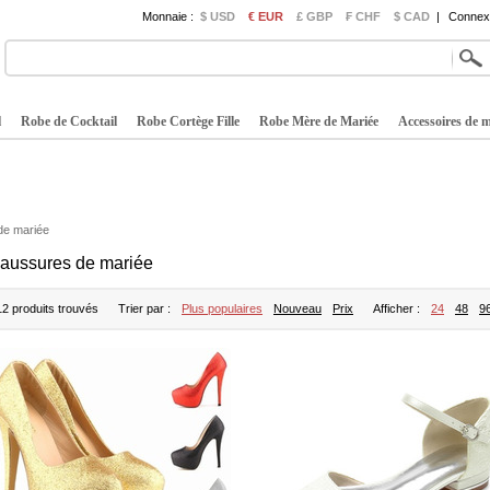
Monnaie :
$ USD
€ EUR
£ GBP
₣ CHF
$ CAD
|
Connexi
l
Robe de Cocktail
Robe Cortège Fille
Robe Mère de Mariée
Accessoires de 
de mariée
aussures de mariée
12 produits trouvés
Trier par :
Plus populaires
Nouveau
Prix
Afficher :
24
48
9