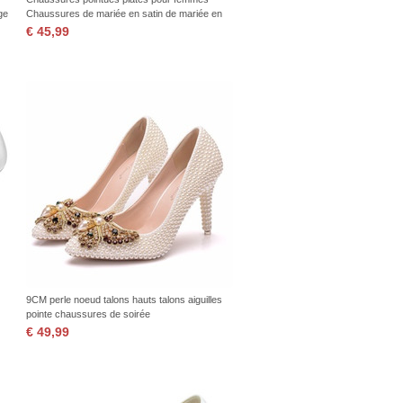
ge
Chaussures de mariée en satin de mariée en
strass classique
€ 45,99
9CM perle noeud talons hauts talons aiguilles
pointe chaussures de soirée
€ 49,99