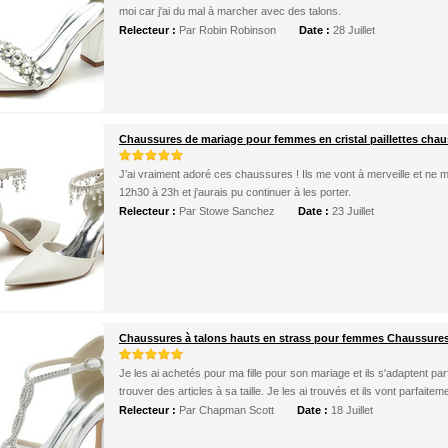
moi car j'ai du mal à marcher avec des talons.
Relecteur :
Par Robin Robinson
Date :
28 Juillet
Chaussures de mariage pour femmes en cristal paillettes chau
J’ai vraiment adoré ces chaussures ! Ils me vont à merveille et ne me 
12h30 à 23h et j'aurais pu continuer à les porter.
Relecteur :
Par Stowe Sanchez
Date :
23 Juillet
Chaussures à talons hauts en strass pour femmes Chaussures 
Je les ai achetés pour ma fille pour son mariage et ils s'adaptent parfait
trouver des articles à sa taille. Je les ai trouvés et ils vont parfaite
Relecteur :
Par Chapman Scott
Date :
18 Juillet