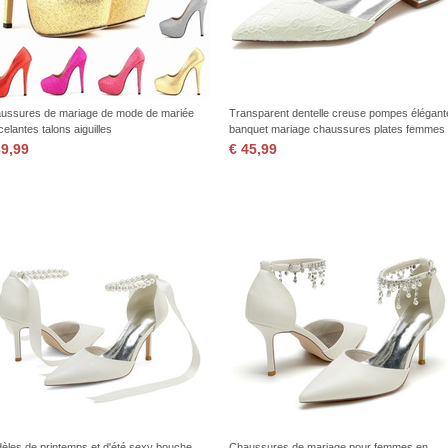
ussures de mariage de mode de mariée
Transparent dentelle creuse pompes élégant
celantes talons aiguilles
banquet mariage chaussures plates femmes
39,99
€ 45,99
èles de printemps et d'été sexy bouche
Chaussures de mariage pour femmes en