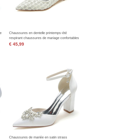
ée
Chaussures en dentelle printemps-été
respirant chaussures de mariage confortables
pour femmes
€ 45,99
Chaussures de mariée en satin strass