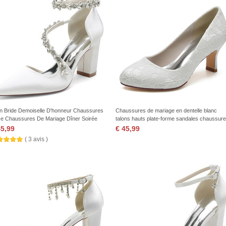
in Bride Demoiselle D'honneur Chaussures
Chaussures de mariage en dentelle blanc
e Chaussures De Mariage Dîner Soirée
talons hauts plate-forme sandales chaussur
formance Talons Hauts
de banquet chaussures de mariée
45,99
€ 45,99
( 3 avis )