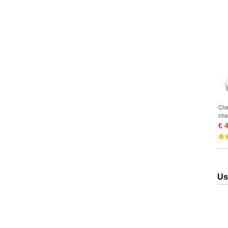
Cha
cha
hab
€ 
haut
Us