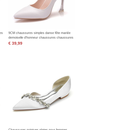
es
9CM chaussures simples danse fête mariée
demoiselle d'honneur chaussures chaussures
de banquet
€ 39,99
Chaussures pointues plates pour femmes