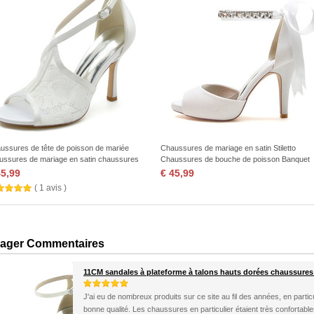
ussures de tête de poisson de mariée
Chaussures de mariage en satin Stiletto
ussures de mariage en satin chaussures
Chaussures de bouche de poisson Banquet
illées stylet chaussures de banquet de
Chaussures de mode de fête annuelle
45,99
€ 45,99
e qualité
( 1 avis )
ager Commentaires
11CM sandales à plateforme à talons hauts dorées chaussure
J'ai eu de nombreux produits sur ce site au fil des années, en particu
bonne qualité. Les chaussures en particulier étaient très confortable