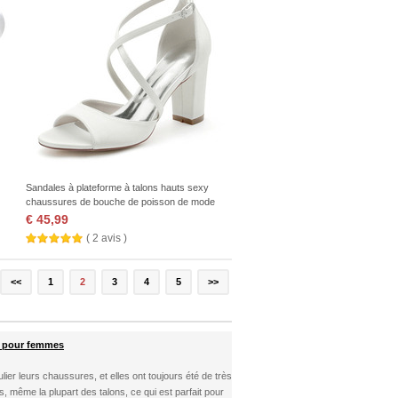
Sandales à plateforme à talons hauts sexy
chaussures de bouche de poisson de mode
chaussures de banquet
€ 45,99
( 2 avis )
<<
1
2
3
4
5
>>
s pour femmes
lier leurs chaussures, et elles ont toujours été de très
s, même la plupart des talons, ce qui est parfait pour