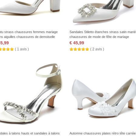
ntu strass chaussures femmes mariage
Sandales Stiletto étanches strass satin mari
ons aiguilles chaussures de demoiselle
chaussures de mode de fête de mariage
onneur
45,99
€ 45,99
( 1 avis )
( 2 avis )
dales à talons hauts et sandales à talons
Automne chaussures plates rétro tête carrée